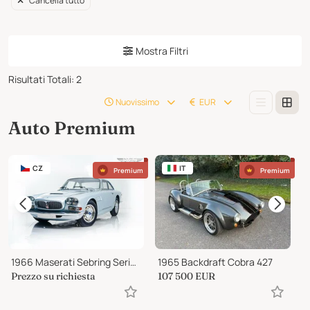
Cancella tutto
Mostra Filtri
Risultati Totali
:
2
Nuovissimo
EUR
Auto Premium
CZ
IT
Premium
Premium
1966 Maserati Sebring Series II (Tipo AM101/10)
1965 Backdraft Cobra 427
Prezzo su richiesta
107 500
EUR
8