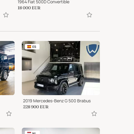
1964 Fiat 500D Convertible
1966 AMC Ramble
18 000
EUR
13 944
EUR
ES
2019 Mercedes-Benz G 500 Brabus
228 900
EUR
NL