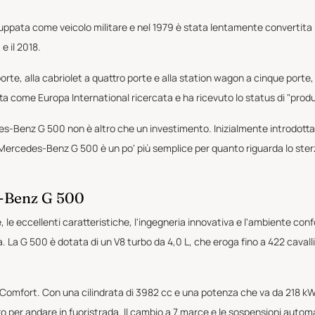
ppata come veicolo militare e nel 1979 è stata lentamente convertita 
e il 2018.
porte, alla cabriolet a quattro porte e alla station wagon a cinque porte
ta come Europa International ricercata e ha ricevuto lo status di "produt
s-Benz G 500 non è altro che un investimento. Inizialmente introdotta 
Mercedes-Benz G 500 è un po' più semplice per quanto riguarda lo sterzo
s-Benz G 500
 le eccellenti caratteristiche, l'ingegneria innovativa e l'ambiente co
a. La G 500 è dotata di un V8 turbo da 4,0 L, che eroga fino a 422 caval
e Comfort. Con una cilindrata di 3982 cc e una potenza che va da 218 k
 per andare in fuoristrada. Il cambio a 7 marce e le sospensioni automa