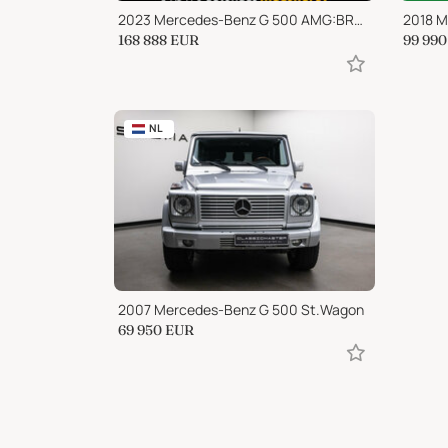
2023 Mercedes-Benz G 500 AMG:BRABUS 22Z/NIGHT/LED/SD/BURMESTER/STHZ
2018 
168 888
EUR
99 990
NL
2007 Mercedes-Benz G 500 St.Wagon
69 950
EUR