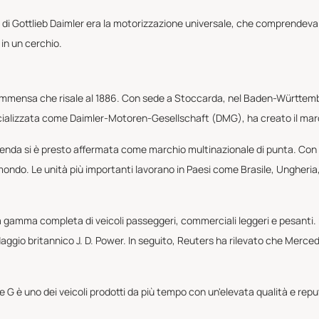
ivo di Gottlieb Daimler era la motorizzazione universale, che comprendeva 
 in un cerchio.
 immensa che risale al 1886. Con sede a Stoccarda, nel Baden-Württemb
cializzata come Daimler-Motoren-Gesellschaft (DMG), ha creato il ma
'azienda si è presto affermata come marchio multinazionale di punta. Con
mondo. Le unità più importanti lavorano in Paesi come Brasile, Ungheria
a gamma completa di veicoli passeggeri, commerciali leggeri e pesanti. 
aggio britannico J. D. Power. In seguito, Reuters ha rilevato che Mercedes
 G è uno dei veicoli prodotti da più tempo con un'elevata qualità e rep