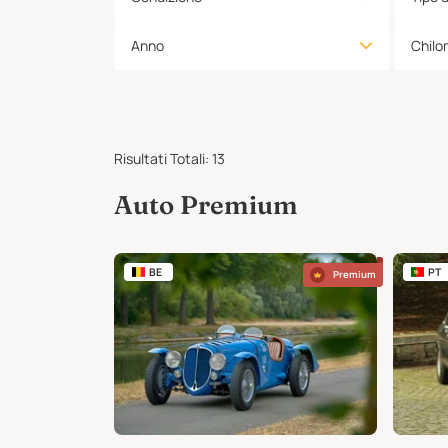
Anno
Chilo
Risultati Totali
:
13
Auto Premium
BE
PT
Premium
Premium