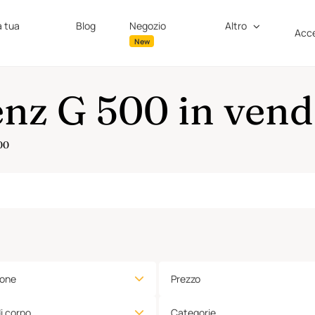
a tua
Blog
Negozio
Altro
Acce
New
nz G 500 in vend
00
ione
Prezzo
di corpo
Categorie