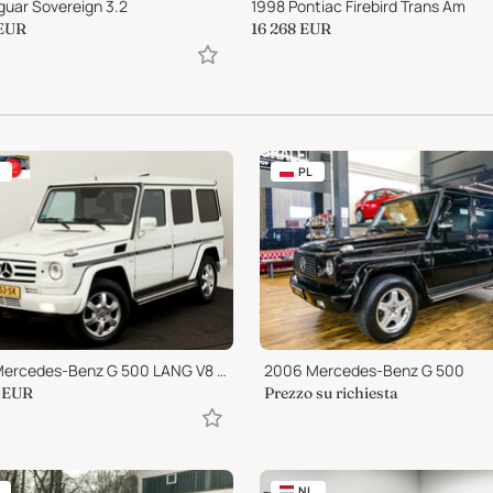
guar Sovereign 3.2
1998 Pontiac Firebird Trans Am
EUR
16 268
EUR
PL
2008 Mercedes-Benz G 500 LANG V8 5.5
2006 Mercedes-Benz G 500
EUR
Prezzo su richiesta
NL