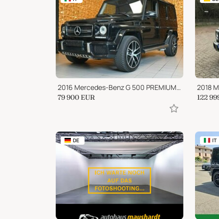
2016 Mercedes-Benz G 500 PREMIUM PLUS AMG TETTO 21"RADAR SED.RISC.STRAFULL!
79 900
EUR
122 99
DE
IT