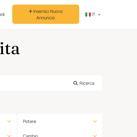
Inserisci Nuovo
di
IT
Annuncio
ita
Ricerca
Potere
Cambio