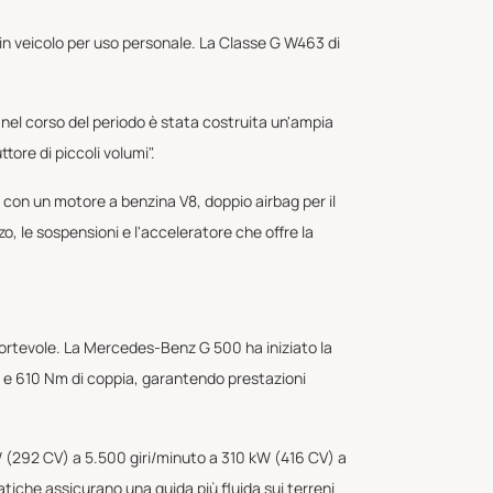
in veicolo per uso personale. La Classe G W463 di
, nel corso del periodo è stata costruita un'ampia
tore di piccoli volumi".
con un motore a benzina V8, doppio airbag per il
, le sospensioni e l'acceleratore che offre la
nfortevole. La Mercedes-Benz G 500 ha iniziato la
li e 610 Nm di coppia, garantendo prestazioni
W (292 CV) a 5.500 giri/minuto a 310 kW (416 CV) a
tiche assicurano una guida più fluida sui terreni