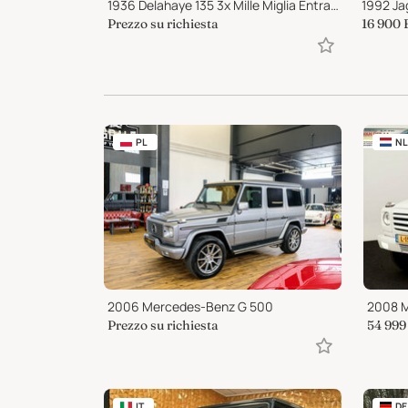
bo
1936 Delahaye 135 3x Mille Miglia Entrant and other rallies
1992 Ja
Prezzo su richiesta
16 900
PL
NL
2006 Mercedes-Benz G 500
Prezzo su richiesta
54 999
IT
DE