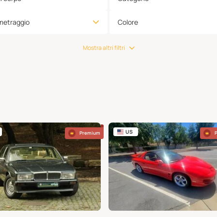
metraggio
Colore
Mostra altri filtri
US
Premium