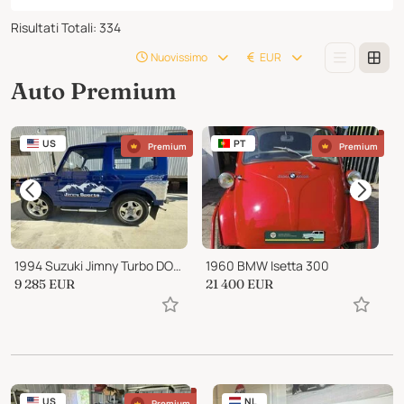
Risultati Totali
:
334
Nuovissimo
EUR
Auto Premium
US
PT
Premium
Premium
1994 Suzuki Jimny Turbo DOHC
1960 BMW Isetta 300
9 285
EUR
21 400
EUR
1
US
NL
Premium