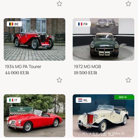
BE
FR
1934 MG PA Tourer
1972 MG MGB
44 000
EUR
19 500
EUR
IT
NL