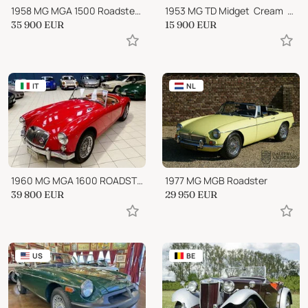
1958 MG MGA 1500 Roadster MKI
1953 MG TD Midget  Cream  Classic British Roadster
35 900
EUR
15 900
EUR
IT
NL
1960 MG MGA 1600 ROADSTER
1977 MG MGB Roadster
39 800
EUR
29 950
EUR
US
BE