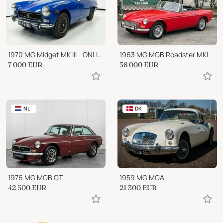
1970 MG Midget MK III - ONLINE AUCTION
1963 MG MGB Roadster MKI
7 000
EUR
36 000
EUR
NL
DK
1976 MG MGB GT
1959 MG MGA
42 500
EUR
21 300
EUR