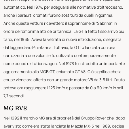
automatico. Nel 1974, per adeguarsi alle normative d'oltreoceano,
anche i paraurti cromati furono sostituiti da quelli in gomma.
Anche queste vetture ricevettero il soprannome di "Sabrina", in
onore dell'omonima attrice britannica. La GT a tetto fisso arrivò più
tardi, nel 1965. Aveva la vetrata di nuova introduzione, disegnata
dal leggendario Pininfarina. Tuttavia, la GT fu lanciata con una
carrozzeria a due volumi e fu utilizzata contemporaneamente
come coupé e station wagon. Nel 1973 fu introdotto un importante
aggiornamento alla MGB GT, chiamato GT V8. Ciò significa che la
coupé viene ora offerta con un grande motore V8 da 3,5 litri. L'auto
poteva ora raggiungere i 125 km/h e passare da 0 a 60 km/h in soli
7,7 secondi.
MG RV8
Nel 1992 il marchio MG era di proprietà del Gruppo Rover che, dopo
aver visto come era stata lanciata la Mazda MX-5 nel 1989, decise