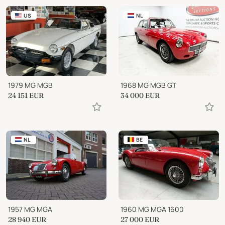
US
NL
1979 MG MGB
1968 MG MGB GT
24 151
EUR
34 000
EUR
NL
BE
1957 MG MGA
1960 MG MGA 1600
28 940
EUR
27 000
EUR