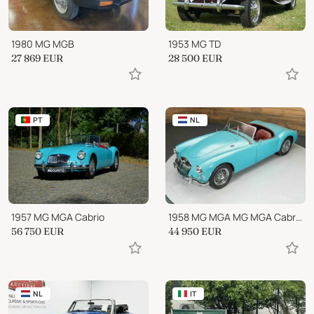
1980 MG MGB
1953 MG TD
27 869
EUR
28 500
EUR
PT
NL
1957 MG MGA Cabrio
1958 MG MGA MG MGA Cabriolet
56 750
EUR
44 950
EUR
NL
IT