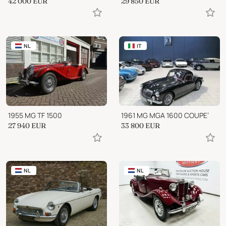
42 000
EUR
29 850
EUR
NL
IT
1955 MG TF 1500
1961 MG MGA 1600 COUPE’
27 940
EUR
33 800
EUR
NL
NL