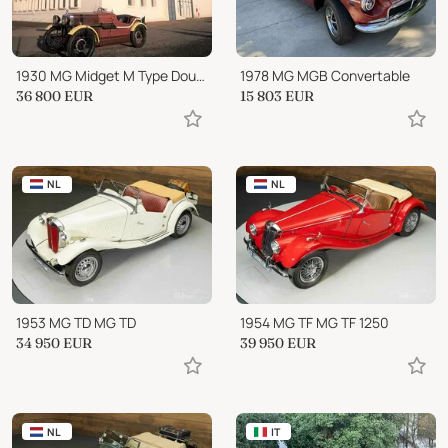
1930 MG Midget M Type Double Twelve
1978 MG MGB Convertable
36 800
EUR
15 803
EUR
NL
NL
1953 MG TD MG TD
1954 MG TF MG TF 1250
34 950
EUR
39 950
EUR
NL
IT