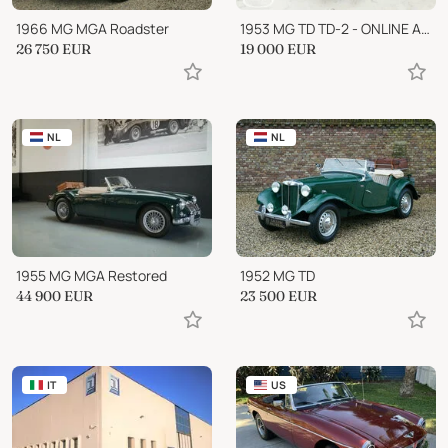
1966 MG MGA Roadster
1953 MG TD TD-2 - ONLINE AUCTION
26 750
EUR
19 000
EUR
NL
NL
1955 MG MGA Restored
1952 MG TD
44 900
EUR
23 500
EUR
IT
US