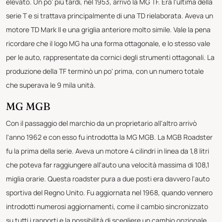
elevato. Un po' più tardi, nel 1953, arrivò la MG TF. Era l'ultima della
serie T e si trattava principalmente di una TD rielaborata. Aveva un
motore TD Mark II e una griglia anteriore molto simile. Vale la pena
ricordare che il logo MG ha una forma ottagonale, e lo stesso vale
per le auto, rappresentate da cornici degli strumenti ottagonali. La
produzione della TF terminò un po' prima, con un numero totale
che superava le 9 mila unità.
MG MGB
Con il passaggio del marchio da un proprietario all'altro arrivò
l'anno 1962 e con esso fu introdotta la MG MGB. La MGB Roadster
fu la prima della serie. Aveva un motore 4 cilindri in linea da 1,8 litri
che poteva far raggiungere all'auto una velocità massima di 108,1
miglia orarie. Questa roadster pura a due posti era davvero l'auto
sportiva del Regno Unito. Fu aggiornata nel 1968, quando vennero
introdotti numerosi aggiornamenti, come il cambio sincronizzato
su tutti i rapporti e la possibilità di scegliere un cambio opzionale