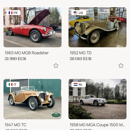
FR
US
1965 MG MGB Roadster
1952 MG TD
21 990
EUR
26 010
EUR
IT
NL
1947 MG TC
1958 MG MGA Coupe 1500 MK1