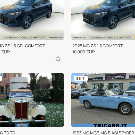
G ZS 1.5 GPL COMFORT
2025 MG ZS 1.5 COMFORT
0
EUR
18 900
EUR
IT
G TD TD
1963 MG MGB MG B ASI SPYDER