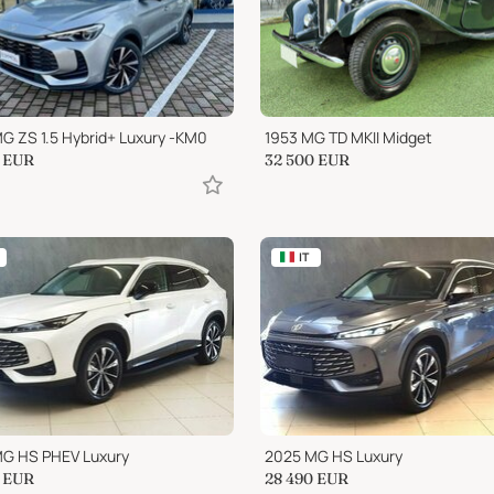
G ZS 1.5 Hybrid+ Luxury -KM0
1953 MG TD MKII Midget
EUR
32 500
EUR
IT
G HS PHEV Luxury
2025 MG HS Luxury
EUR
28 490
EUR