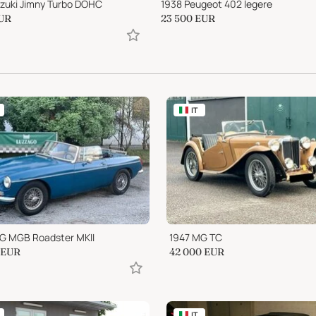
zuki Jimny Turbo DOHC
1938 Peugeot 402 legere
UR
23 500
EUR
IT
G MGB Roadster MKII
1947 MG TC
EUR
42 000
EUR
IT