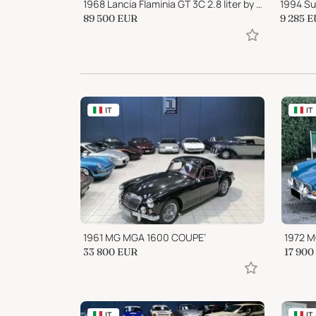
1968 Lancia Flaminia GT 3C 2.8 liter by Touring “Superleggera"
1994 Su
89 500
EUR
9 285
E
IT
IT
1961 MG MGA 1600 COUPE’
1972 M
33 800
EUR
17 900
IT
IT