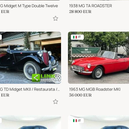
G Midget M Type Double Twelve
1938 MG TA ROADSTER
EUR
28 800
EUR
IT
1952 MG TD Midget MKII / Restaurata / Targa ROMA / ASI
1963 MG MGB Roadster MKI
EUR
36 000
EUR
IT