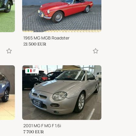
1965 MG MGB Roadster
21 500
EUR
IT
2001 MG F MG F 1.6i
7 700
EUR