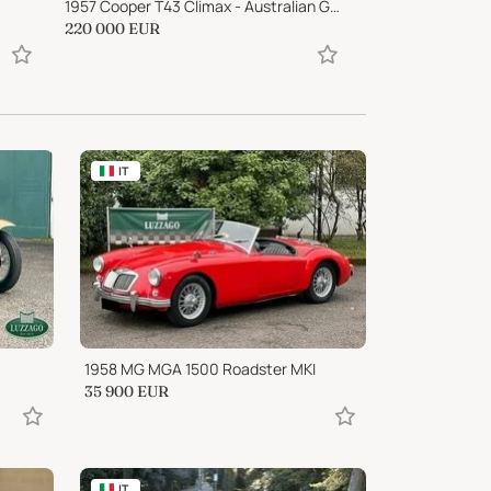
1957 Cooper T43 Climax - Australian Gold Star Winner
1982 Volkswagen
220 000
EUR
17 900
EUR
IT
1958 MG MGA 1500 Roadster MKI
35 900
EUR
IT