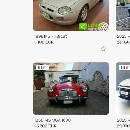
1998 MG F 1.8i cat
2025 M
5 100
EUR
24 950
IT
IT
1960 MG MGA 1600
2025 M
25 200
EUR
29 990