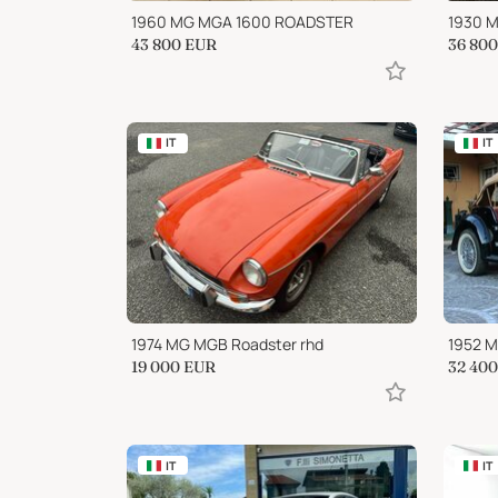
1960 MG MGA 1600 ROADSTER
1930 M
43 800
EUR
36 800
IT
IT
1974 MG MGB Roadster rhd
19 000
EUR
32 400
IT
IT