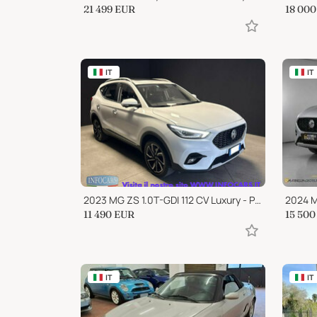
21 499
EUR
18 000
IT
IT
2023 MG ZS 1.0T-GDI 112 CV Luxury - PROMO
2024 
11 490
EUR
15 500
IT
IT