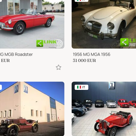
MG MGB Roadster
1956 MG MGA 1956
EUR
31 000
EUR
IT