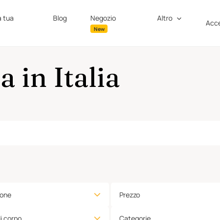
a tua
Blog
Negozio
Altro
Acce
New
 in Italia
ione
Prezzo
di corpo
Categorie