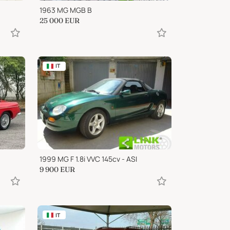
1963 MG MGB B
25 000
EUR
IT
1999 MG F 1.8i VVC 145cv - ASI
9 900
EUR
IT