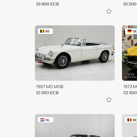
19 900
EUR
19 500
BE
DE
1967 MG MGB
1972 M
15 950
EUR
22 950
NL
BE