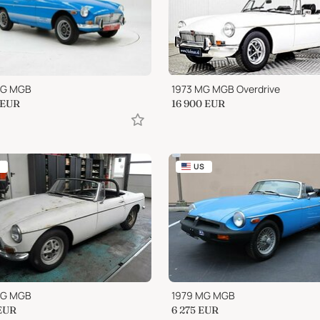
MG MGB
1973 MG MGB Overdrive
EUR
16 900
EUR
US
MG MGB
1979 MG MGB
EUR
6 275
EUR