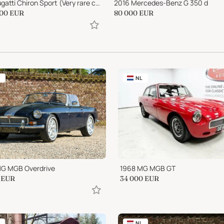
2024 Bugatti Chiron Sport (Very rare color)
2016 Mercedes-Benz G 350 d
000
EUR
80 000
EUR
NL
G MGB Overdrive
1968 MG MGB GT
EUR
34 000
EUR
NL