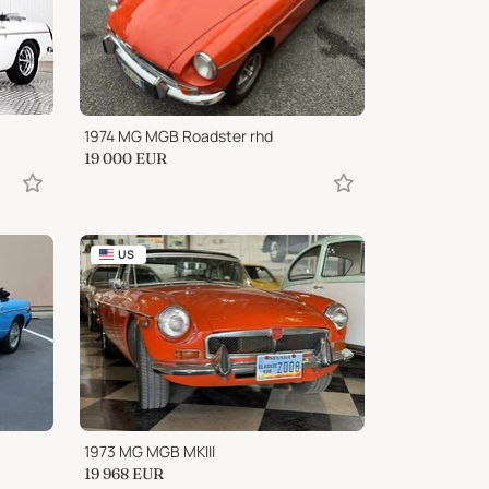
1974 MG MGB Roadster rhd
19 000
EUR
US
1973 MG MGB MKIII
19 968
EUR