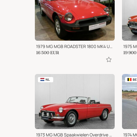
1979 MG MGB ROADSTER 1800 MK4 USA
1975 
16 500
EUR
19 900
NL
BE
1973 MG MGB Spaakwielen Overdrive LPG
1974 