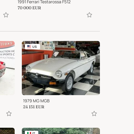
1991 Ferrari Testarossa F512
1984 BMW M635
70 000
EUR
38 000
EUR
US
1979 MG MGB
24 151
EUR
IT