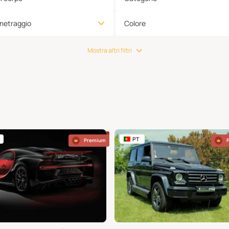
metraggio
Colore
Mostra altri filtri
PT
Premium