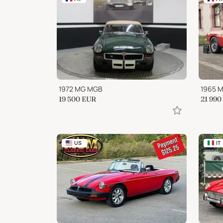
1972 MG MGB
1965 
19 500
EUR
21 990
US
IT