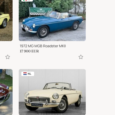
1972 MG MGB Roadster MKII
17 900
EUR
NL