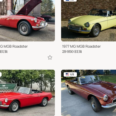
MG MGB Roadster
1977 MG MGB Roadster
EUR
29 950
EUR
US