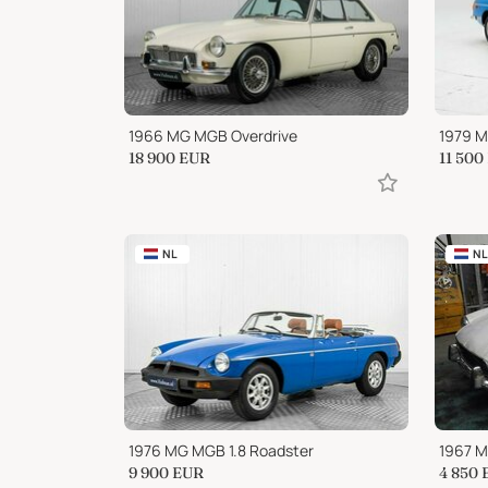
1966 MG MGB Overdrive
1979 
18 900
EUR
11 500
NL
NL
1976 MG MGB 1.8 Roadster
1967 
9 900
EUR
4 850