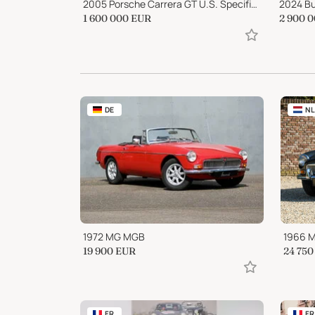
1929 Mercedes-Benz SSK Classic Motor Coach Gazelle
2005 Porsche Carrera GT U.S. Specification
1 600 000
EUR
2 900 
DE
NL
1972 MG MGB
1966 M
19 900
EUR
24 750
FR
FR