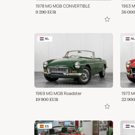
1978 MG MGB CONVERTIBLE
1963 M
9 290
EUR
36 00
NL
NL
1969 MG MGB Roadster
1973 M
19 900
EUR
22 900
ES
NL