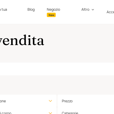
a tua
Blog
Negozio
Altro
Acce
New
endita
ione
Prezzo
di corpo
Categorie