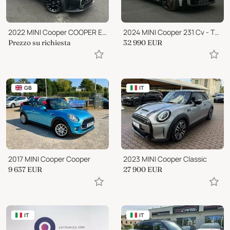
2022 MINI Cooper COOPER EDITION CAMPDEN 1.5i 136 BVA F56 LCI
2024 MINI Cooper 231 Cv - TRIM LED NAVI APPLE CARPLAY
Prezzo su richiesta
32 990
EUR
GB
IT
2017 MINI Cooper Cooper
2023 MINI Cooper Classic
9 637
EUR
27 900
EUR
IT
IT