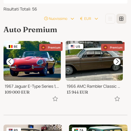
Risultati Totali
:
56
Nuovissimo
EUR
Auto Premium
BE
US
Premium
Premium
1967 Jaguar E-Type Series 1, Roadster 4.2 liter
1966 AMC Rambler Classic 770
1
109 000
EUR
13 944
EUR
1
RS
ZA