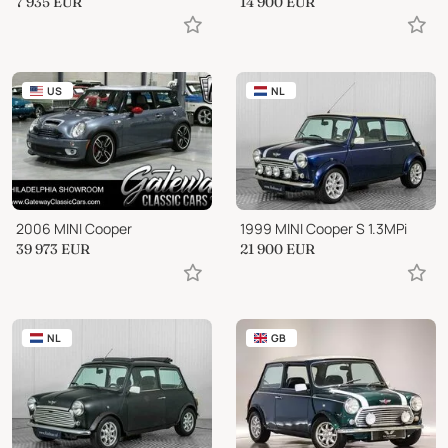
7 935
EUR
14 900
EUR
US
NL
2006 MINI Cooper
1999 MINI Cooper S 1.3MPi
39 973
EUR
21 900
EUR
NL
GB