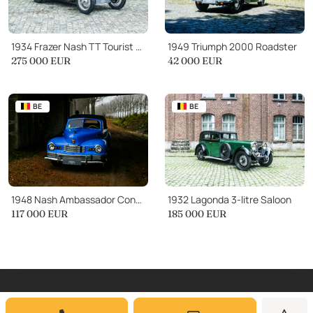
1934 Frazer Nash TT Tourist Trophy Replica
1949 Triumph 2000 Roadster
275 000
EUR
42 000
EUR
BE
BE
1948 Nash Ambassador Convertible
1932 Lagonda 3-litre Saloon
117 000
EUR
185 000
EUR