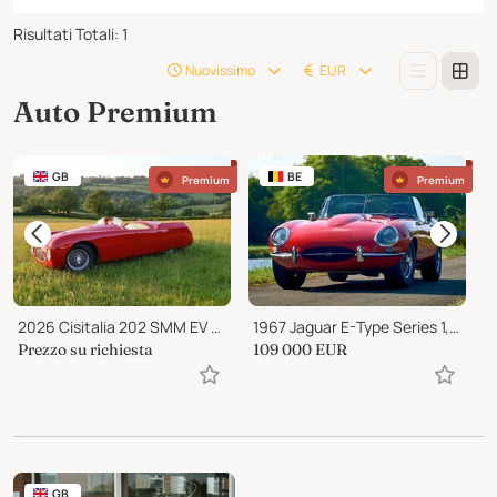
Risultati Totali
:
1
Nuovissimo
EUR
Auto Premium
GB
BE
Premium
Premium
2026 Cisitalia 202 SMM EV Nuvolari Spyder
1967 Jaguar E-Type Series 1, Roadster 4.2 liter
Prezzo su richiesta
109 000
EUR
1
GB