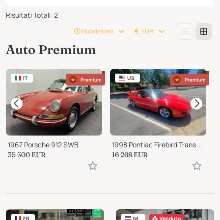
Risultati Totali
:
2
Nuovissimo
EUR
Auto Premium
IT
US
Premium
Premium
1967 Porsche 912 SWB
1998 Pontiac Firebird Trans Am
35 500
EUR
16 268
EUR
P
FR
NL
Venduto