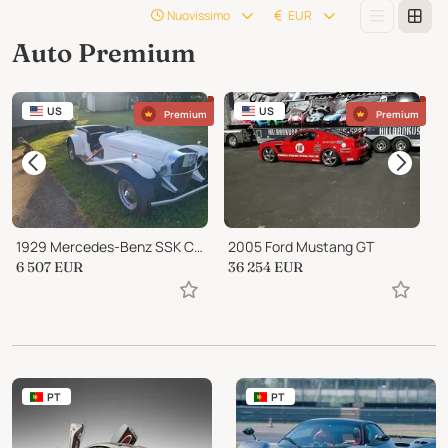
Nuovissimo
EUR
Auto Premium
US
US
Premium
Premium
1929 Mercedes-Benz SSK Classic Motor Coach Gazelle
2005 Ford Mustang GT
6 507
EUR
36 254
EUR
1
PT
PT