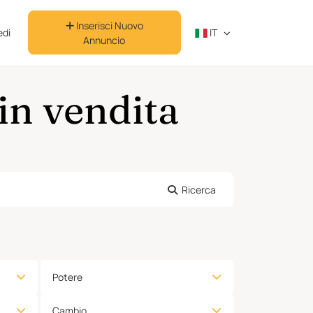
Inserisci Nuovo
di
IT
Annuncio
in vendita
Ricerca
Potere
Cambio