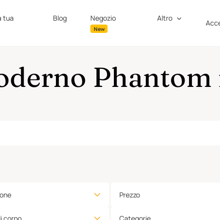
a tua
Blog
Negozio
Altro
Acce
New
Moderno Phantom 
ione
Prezzo
di corpo
Categorie