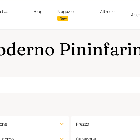
a tua
Blog
Negozio
Altro
Acce
New
oderno Pininfarin
ione
Prezzo
di corpo
Categorie