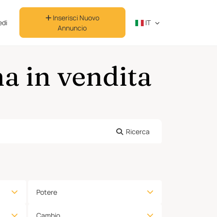
Inserisci Nuovo
di
IT
Annuncio
a in vendita
Ricerca
Potere
Cambio