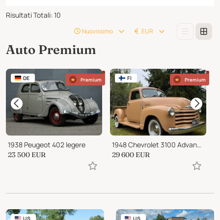
Risultati Totali
:
10
Nuovissimo
EUR
Auto Premium
DE
FI
Premium
Premium
1938 Peugeot 402 legere
1948 Chevrolet 3100 Advance /design, highly origin,inline 6
2
23 500
EUR
29 600
EUR
8
US
US