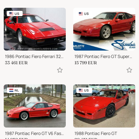
US
US
1986 Pontiac Fiero Ferrari 328 GTB Replica
1987 Pontiac Fiero GT Supercharged
33 461
EUR
15 799
EUR
NL
US
1987 Pontiac Fiero GT V6 Fastback
1988 Pontiac Fiero GT