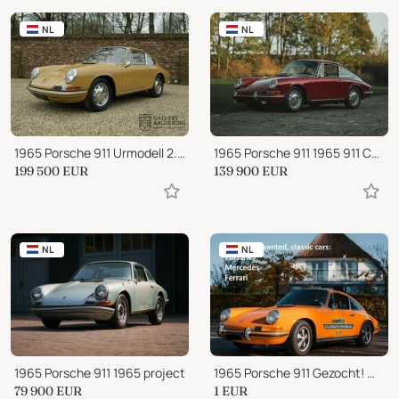
NL
NL
1965 Porsche 911 Urmodell 2.0 SWB "Passionate restoration"
1965 Porsche 911 1965 911 Coupe Matching numbers early chassis numb
199 500
EUR
139 900
EUR
NL
NL
1965 Porsche 911 1965 project
1965 Porsche 911 Gezocht! Wanted!! Porsche 911/356/912 Ferrari Merc
79 900
EUR
1
EUR