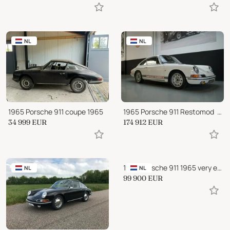
NL
NL
1965 Porsche 911 coupe 1965
1965 Porsche 911 Restomod  in the Spirit of R-Gruppe (1965)
34 999
EUR
174 912
EUR
1965 Porsche 911 1965 very early chassisnumber
NL
NL
99 900
EUR