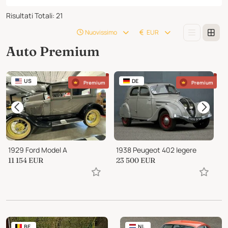
Risultati Totali
:
21
Nuovissimo
EUR
Auto Premium
US
DE
Premium
Premium
1929 Ford Model A
1938 Peugeot 402 legere
1
11 154
EUR
23 500
EUR
7
BE
NL