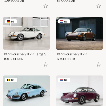
209 900
EUR
85 000
EUR
DE
NL
1972 Porsche 911 2.4 Targa S
1972 Porsche 911 2.4 T
199 500
EUR
69 900
EUR
BE
NL