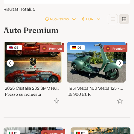
Risultati Totali
:
5
Nuovissimo
EUR
Auto Premium
GB
DE
Premium
Premium
2026 Cisitalia 202 SMM Nuvolari Spyder
1951 Vespa 400 Vespa 125 - Faro Basso - V31
Prezzo su richiesta
15 900
EUR
P
IT
PT
Premium