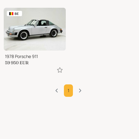
BE
1978 Porsche 911
59 950
EUR
1