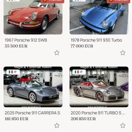
1967 Porsche 912 SWB
1978 Porsche 911 930 Turbo
35 500
EUR
77 000
EUR
IT
IT
2025 Porsche 911 CARRERA S
2020 Porsche 911 TURBO S CABRIO|PCCB|LIFT|AKRAPOVIC|PLDS+|BOSE
181 850
EUR
206 850
EUR