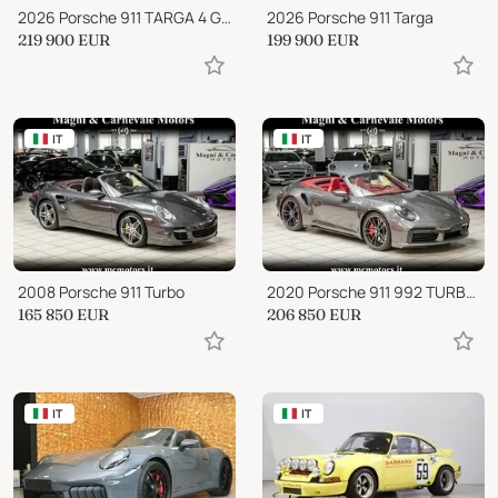
2026 Porsche 911 TARGA 4 GTS
2026 Porsche 911 Targa
219 900
EUR
199 900
EUR
IT
IT
2008 Porsche 911 Turbo
2020 Porsche 911 992 TURBO S CABRIO|PCCB|LIFT|AKRAPOVIC|PLDS+|BOSE
165 850
EUR
206 850
EUR
IT
IT