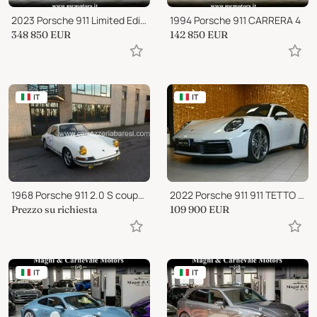
2023 Porsche 911 Limited Edition
1994 Porsche 911 CARRERA 4
348 850
EUR
142 850
EUR
IT
IT
1968 Porsche 911 2.0 S coupé SWB
2022 Porsche 911 911 TETTO 21"PASM LED CAM NAVI PELLE CHRONO FULL!!
Prezzo su richiesta
109 900
EUR
IT
IT