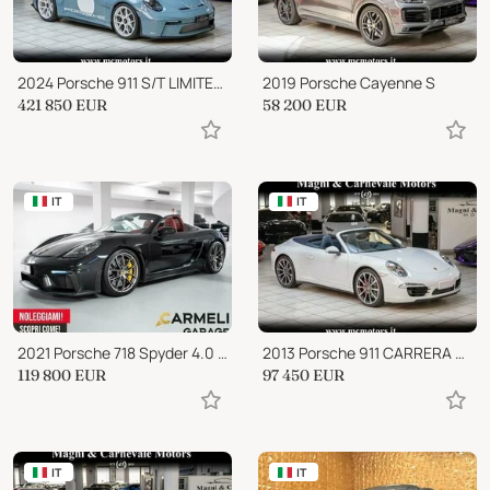
2024 Porsche 911 S/T LIMITED EDITION|HERITAGE DESIGN|LIFT|PCCB|MANU
2019 Porsche Cayenne S
421 850
EUR
58 200
EUR
IT
IT
2021 Porsche 718 Spyder 4.0 “TARGA 718”
2013 Porsche 911 CARRERA 4S
119 800
EUR
97 450
EUR
IT
IT