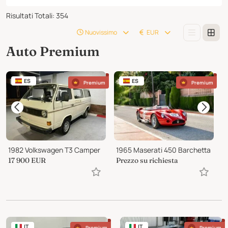
Risultati Totali
:
354
Nuovissimo
EUR
Auto Premium
ES
ES
Premium
Premium
1982 Volkswagen T3 Camper
1965 Maserati 450 Barchetta
1
17 900
EUR
Prezzo su richiesta
3
IT
IT
Premium
Premium