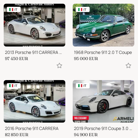
IT
IT
2013 Porsche 911 CARRERA 4S CABRIO|SPORT CHRONO|PASM|20"|PDK
1968 Porsche 911 2.0 T Coupe
97 450
EUR
95 000
EUR
IT
IT
2016 Porsche 911 CARRERA
2019 Porsche 911 Coupe 3.0 Carrera S auto
82 850
EUR
94 900
EUR