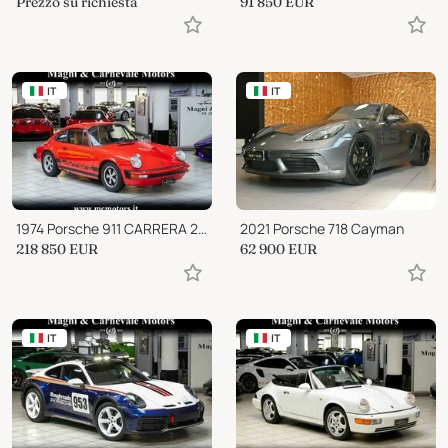
Prezzo su richiesta
91 850
EUR
IT
IT
1974 Porsche 911 CARRERA 2.7 MFI
2021 Porsche 718 Cayman
218 850
EUR
62 900
EUR
IT
IT