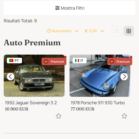
Mostra Filtri
Risultati Totali
:
9
Nuovissimo
EUR
Auto Premium
PT
IT
Premium
Premium
1992 Jaguar Sovereign 3.2
1978 Porsche 911 930 Turbo
1
16 900
EUR
77 000
EUR
1