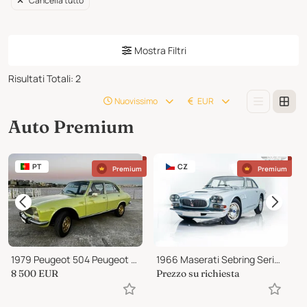
Cancella tutto
Mostra Filtri
Risultati Totali
:
2
Nuovissimo
EUR
Auto Premium
PT
CZ
Premium
Premium
1979 Peugeot 504 Peugeot 504 GR
1966 Maserati Sebring Series II (Tipo AM101/10)
8 500
EUR
Prezzo su richiesta
P