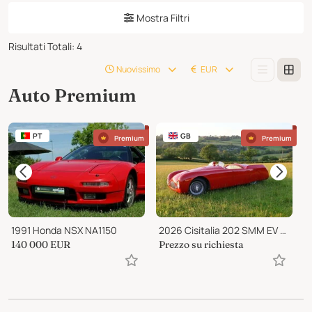
Mostra Filtri
Risultati Totali
:
4
Nuovissimo
EUR
Auto Premium
PT
GB
Premium
Premium
1991 Honda NSX NA1150
2026 Cisitalia 202 SMM EV Nuvolari Spyder
1
140 000
EUR
Prezzo su richiesta
3