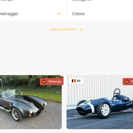
metraggio
Colore
Mostra altri filtri
BE
Premium