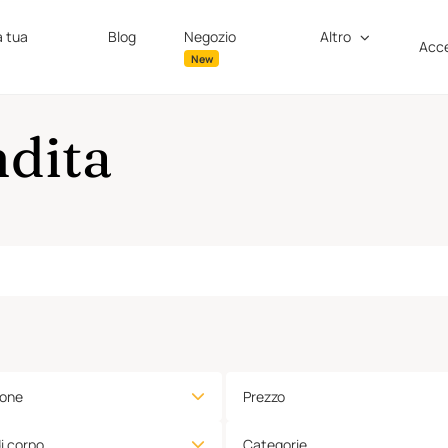
a tua
Blog
Negozio
Altro
Acce
New
ndita
ione
Prezzo
di corpo
Categorie