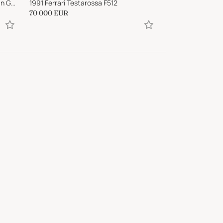
1957 Cooper T43 Climax - Australian Gold Star Winner
1991 Ferrari Testarossa F512
70 000
EUR
89 500
EUR