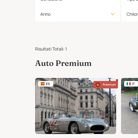
Anno
Chilo
Risultati Totali
:
1
Auto Premium
ES
IT
Premium
Premium