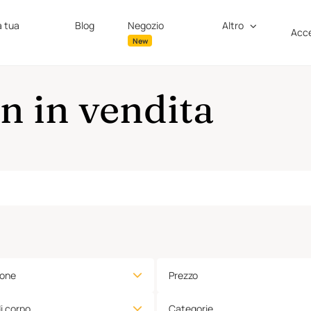
a tua
Blog
Negozio
Altro
Acce
New
n in vendita
ione
Prezzo
di corpo
Categorie