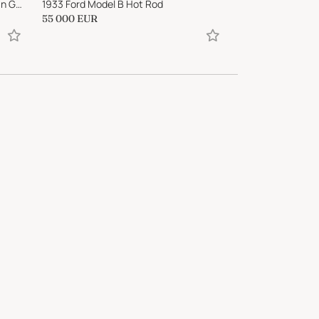
1957 Cooper T43 Climax - Australian Gold Star Winner
1933 Ford Model B Hot Rod
55 000
EUR
109 000
EUR