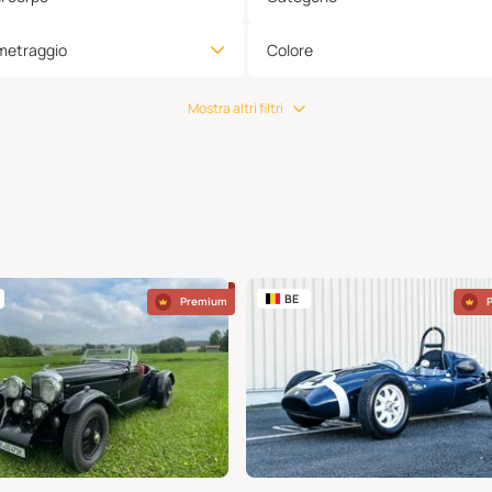
metraggio
Colore
Mostra altri filtri
BE
Premium