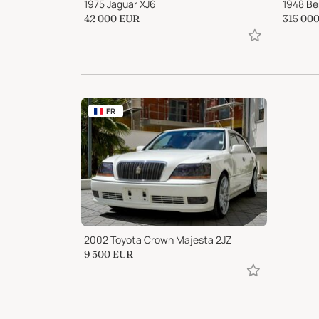
1992 Chevrolet Camaro Z28 Convertible
1975 Jaguar XJ6
1948 Be
42 000
EUR
315 00
FR
2002 Toyota Crown Majesta 2JZ
9 500
EUR