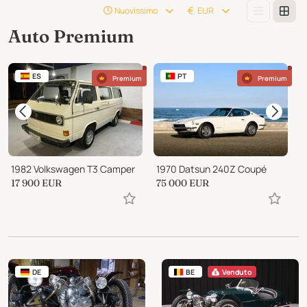
Nuovissimo
EUR
Auto Premium
ES
PT
Premium
Premium
1982 Volkswagen T3 Camper
1970 Datsun 240Z Coupé
1
17 900
EUR
75 000
EUR
1
DE
BE
Venduto