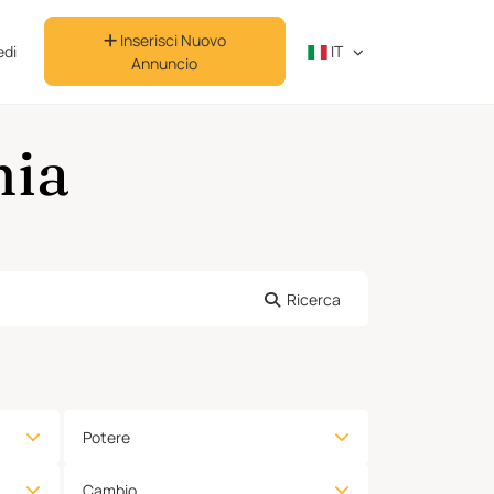
Inserisci Nuovo
di
IT
Annuncio
nia
Ricerca
Potere
Cambio