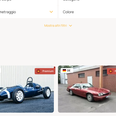
metraggio
Colore
Mostra altri filtri
DE
Premium