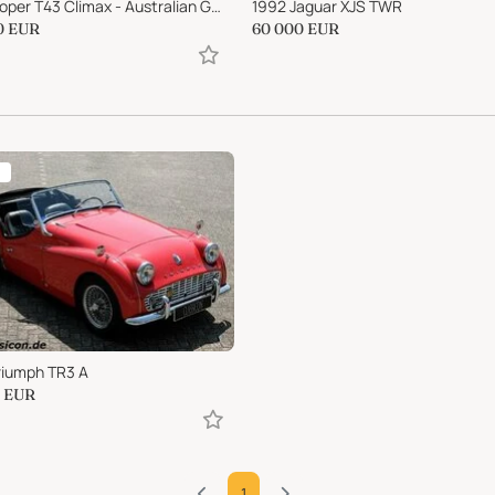
1957 Cooper T43 Climax - Australian Gold Star Winner
1992 Jaguar XJS TWR
0
EUR
60 000
EUR
riumph TR3 A
EUR
1