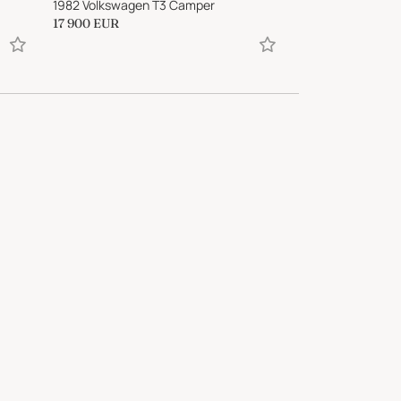
1982 Volkswagen T3 Camper
17 900
EUR
36 161
EUR