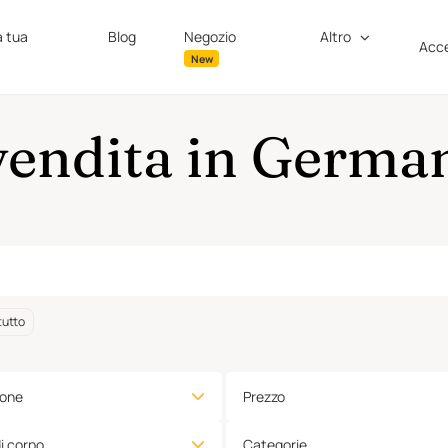
a tua
Blog
Negozio
Altro
Acce
New
vendita in Germa
tutto
ione
Prezzo
di corpo
Categorie