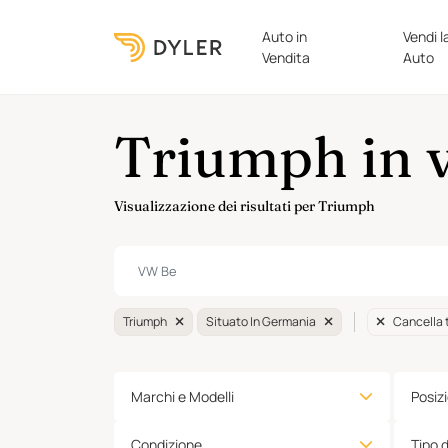
Auto in
Vendi l
Vendita
Auto
Triumph in 
Visualizzazione dei risultati per Triumph
Triumph
Situato In Germania
Cancella 
Marchi e Modelli
Posiz
Condizione
Tipo 