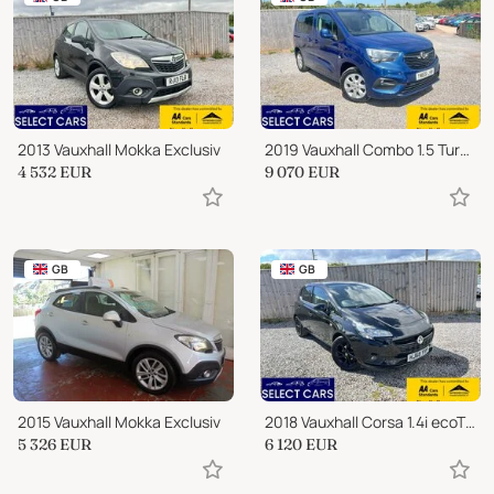
2013 Vauxhall Mokka Exclusiv
2019 Vauxhall Combo 1.5 Turbo D BlueInjection Energy MPV 5dr Diesel Ma
4 532
EUR
9 070
EUR
GB
GB
2015 Vauxhall Mokka Exclusiv
2018 Vauxhall Corsa 1.4i ecoTEC Griffin Hatchback 5dr Petrol Manual Eu
5 326
EUR
6 120
EUR