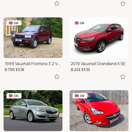
GB
GB
1999 Vauxhall Frontera 3.2 V6 Limited 5 Speed Manual
2019 Vauxhall Grandland X SE
6 795
EUR
8 451
EUR
GB
GB