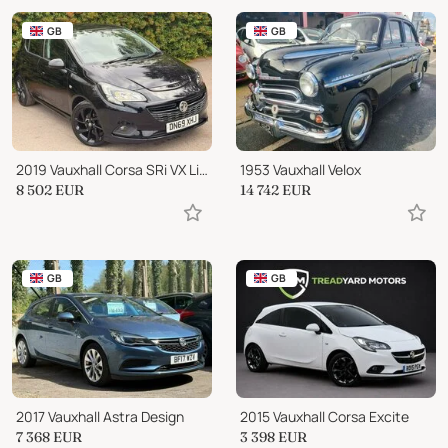
GB
GB
2019 Vauxhall Corsa SRi VX Line Nav Black
1953 Vauxhall Velox
8 502
EUR
14 742
EUR
GB
GB
2017 Vauxhall Astra Design
2015 Vauxhall Corsa Excite
7 368
EUR
3 398
EUR