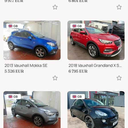
9 977
EUR
6 801
EUR
GB
GB
2013 Vauxhall Mokka SE
2018 Vauxhall Grandland X Sport Nav
5 326
EUR
6 795
EUR
GB
GB