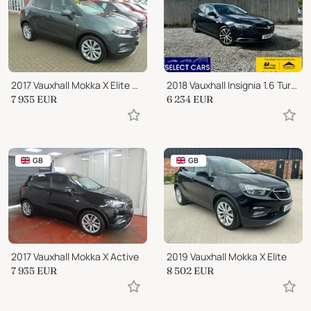
2017 Vauxhall Mokka X Elite Nav
2018 Vauxhall Insignia 1.6 Turbo D ecoTEC Design Sports Tourer 5dr Diesel
7 935
EUR
6 234
EUR
GB
GB
2017 Vauxhall Mokka X Active
2019 Vauxhall Mokka X Elite
7 935
EUR
8 502
EUR