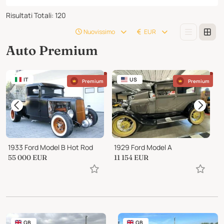
Risultati Totali
:
120
Nuovissimo
EUR
Auto Premium
IT
US
Premium
Premium
1933 Ford Model B Hot Rod
1929 Ford Model A
1
55 000
EUR
11 154
EUR
1
GB
GB