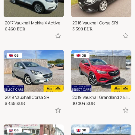
2017 Vauxhall Mokka X Active
2016 Vauxhall Corsa SRi
6 460
EUR
3 398
EUR
GB
GB
2019 Vauxhall Corsa SRi
2019 Vauxhall Grandland X Elite Nav
5 439
EUR
10 204
EUR
GB
GB