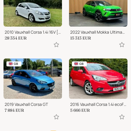
2010 Vauxhall Corsa 1.4i 16V [100] SRi 3dr [AC]
2022 Vauxhall Mokka Ultimate SUV
28 354
EUR
15 313
EUR
GB
GB
2019 Vauxhall Corsa GT
2016 Vauxhall Corsa 1.4i ecoFLEX Energy Euro 6 5dr (a/c)
7 884
EUR
5 666
EUR