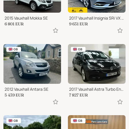
2015 Vauxhall Mokka SE
2017 Vauxhall Insignia SRi VX Line Nav
6 801
EUR
9 631
EUR
GB
GB
2012 Vauxhall Antara SE
2017 Vauxhall Astra Turbo Energy
5 439
EUR
7 827
EUR
GB
GB