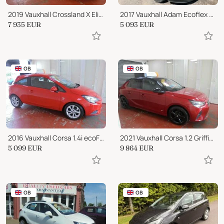
2019 Vauxhall Crossland X Elite
2017 Vauxhall Adam Ecoflex Energised
7 935
EUR
5 093
EUR
GB
GB
2016 Vauxhall Corsa 1.4i ecoFLEX Energy Euro 6 3dr (a/c)
2021 Vauxhall Corsa 1.2 Griffin Euro 6 5dr
5 099
EUR
9 864
EUR
GB
GB