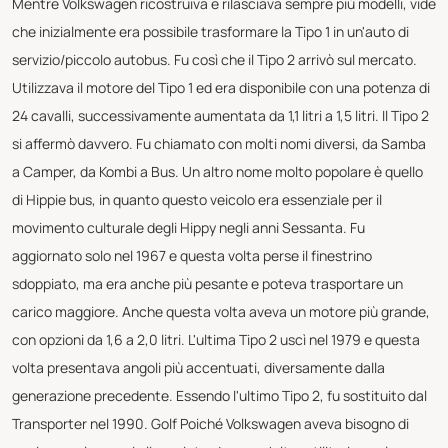
Mentre Volkswagen ricostruiva e rilasciava sempre più modelli, vide
che inizialmente era possibile trasformare la Tipo 1 in un'auto di
servizio/piccolo autobus. Fu così che il Tipo 2 arrivò sul mercato.
Utilizzava il motore del Tipo 1 ed era disponibile con una potenza di
24 cavalli, successivamente aumentata da 1,1 litri a 1,5 litri. Il Tipo 2
si affermò davvero. Fu chiamato con molti nomi diversi, da Samba
a Camper, da Kombi a Bus. Un altro nome molto popolare è quello
di Hippie bus, in quanto questo veicolo era essenziale per il
movimento culturale degli Hippy negli anni Sessanta. Fu
aggiornato solo nel 1967 e questa volta perse il finestrino
sdoppiato, ma era anche più pesante e poteva trasportare un
carico maggiore. Anche questa volta aveva un motore più grande,
con opzioni da 1,6 a 2,0 litri. L'ultima Tipo 2 uscì nel 1979 e questa
volta presentava angoli più accentuati, diversamente dalla
generazione precedente. Essendo l'ultimo Tipo 2, fu sostituito dal
Transporter nel 1990. Golf Poiché Volkswagen aveva bisogno di