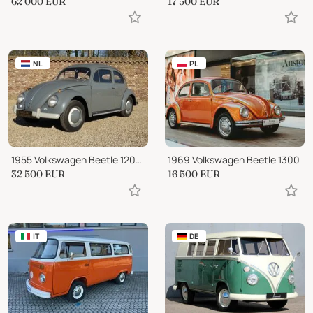
62 000
EUR
17 500
EUR
NL
PL
1955 Volkswagen Beetle 1200 Oval Window
1969 Volkswagen Beetle 1300
32 500
EUR
16 500
EUR
IT
DE