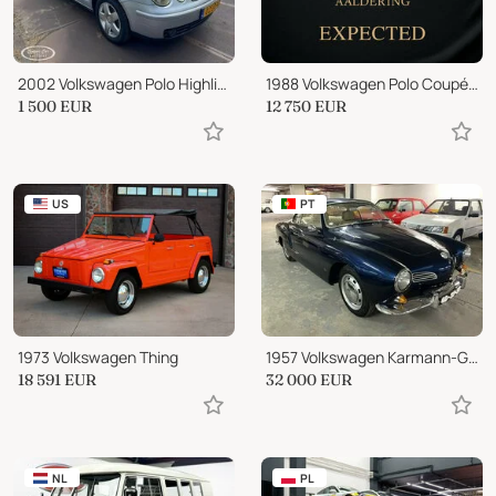
2002 Volkswagen Polo Highline
1988 Volkswagen Polo Coupé Fox E-Cap Mobility "100% electric"
1 500
EUR
12 750
EUR
US
PT
1973 Volkswagen Thing
1957 Volkswagen Karmann-Ghia 1.2 Coupe
18 591
EUR
32 000
EUR
NL
PL