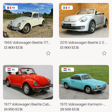
FR
IT
1966 Volkswagen Beetle 1776cm3
2015 Volkswagen Beetle 2.0 TDI SPORT BMT NAVI TEL 17"SENSORI FULL!
13 800
EUR
15 900
EUR
NL
NL
1977 Volkswagen Beetle Cabriolet
1970 Volkswagen Karmann-Ghia T14
19 950
EUR
29 500
EUR