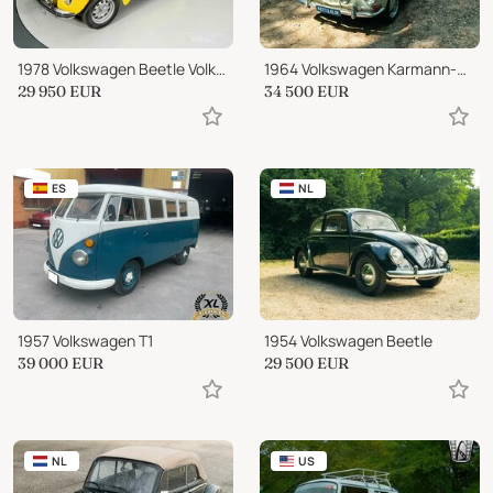
1978 Volkswagen Beetle Volkswagen Beetle Cabriolet
1964 Volkswagen Karmann-Ghia Type 34, Razoredge
29 950
EUR
34 500
EUR
ES
NL
1957 Volkswagen T1
1954 Volkswagen Beetle
39 000
EUR
29 500
EUR
NL
US