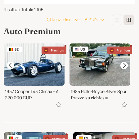
Risultati Totali
:
1 105
Nuovissimo
EUR
Auto Premium
BE
US
Premium
Premium
1957 Cooper T43 Climax - Australian Gold Star Winner
1985 Rolls-Royce Silver Spur
1
220 000
EUR
Prezzo su richiesta
3
PT
ES
Premium
Premium