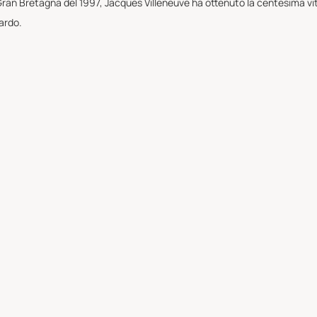
ran Bretagna del 1997, Jacques Villeneuve ha ottenuto la centesima vitt
ardo.