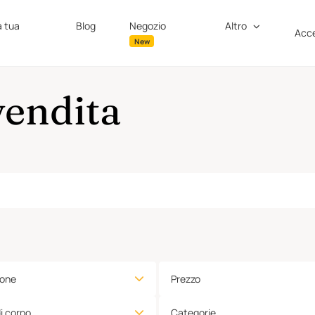
a tua
Blog
Negozio
Altro
Acce
New
vendita
ione
Prezzo
di corpo
Categorie