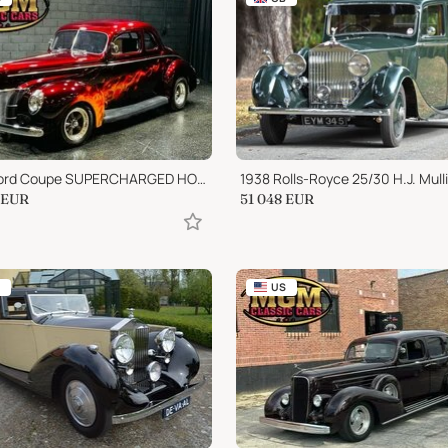
1940 Ford Coupe SUPERCHARGED HOT ROD PAINT IS INSANE!
EUR
51 048
EUR
US