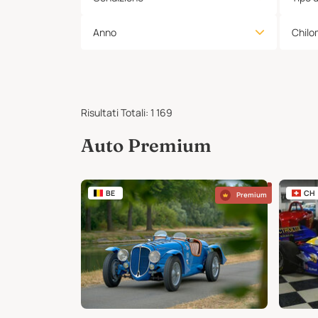
Anno
Chilo
Risultati Totali
:
1 169
Auto Premium
BE
CH
Premium
Premium