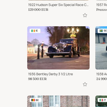
1922 Hudson Super Six Special Race Car
129 000
EUR
Prezzo 
IE
SE
1936 Bentley Derby 3 1/2 Litre
98 500
EUR
24 990
BE
IT