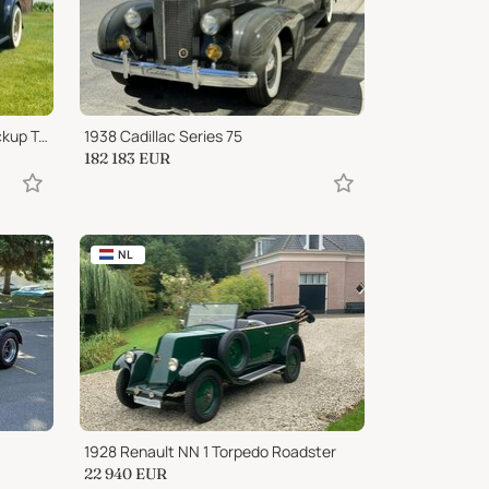
1933 Ford Model A Street Rod Pickup Truck
1938 Cadillac Series 75
182 183
EUR
NL
1928 Renault NN 1 Torpedo Roadster
22 940
EUR