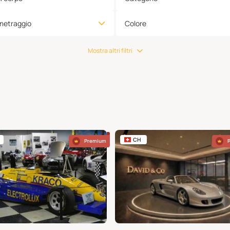
metraggio
Colore
Mostra altri filtri
CH
Premium