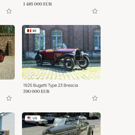
1 485 000
EUR
BE
1925 Bugatti Type 23 Brescia
390 000
EUR
US