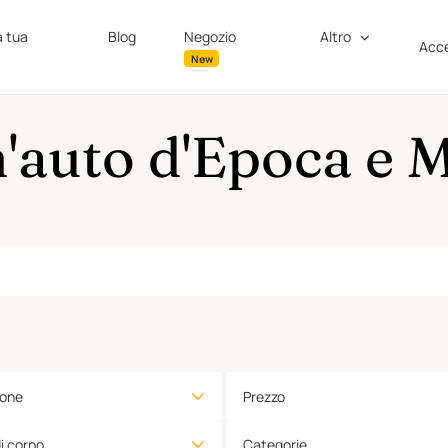
a tua
Blog
Negozio
Altro
Acce
New
n'auto d'Epoca e
ione
Prezzo
di corpo
Categorie