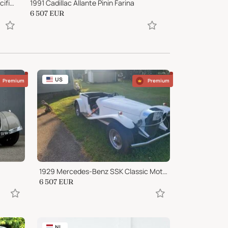
2005 Porsche Carrera GT U.S. Specification
1991 Cadillac Allante Pinin Farina
1982 Mercedes-
6 507
EUR
16 000
EUR
US
Premium
Premium
1929 Mercedes-Benz SSK Classic Motor Coach Gazelle
6 507
EUR
NL