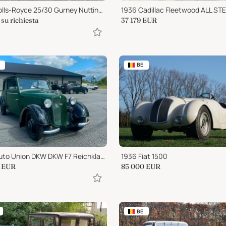
1937 Rolls-Royce 25/30 Gurney Nutting Sedanca de V.
su richiesta
37 179
EUR
BE
1938 Auto Union DKW DKW F7 Reichklasse 4 seater Cabriolet Sedan
1936 Fiat 1500
EUR
85 000
EUR
BE