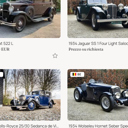
at 522 L
1934 Jaguar SS 1 Four Light Salo
0
EUR
Prezzo su richiesta
BE
1937 Rolls-Royce 25/30 Sedanca de Ville
1934 Wolseley Hornet Seber Spec