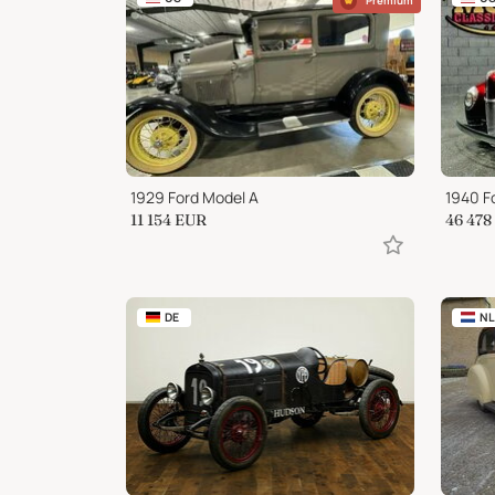
Premium
1929 Ford Model A
11 154
EUR
46 478
DE
NL