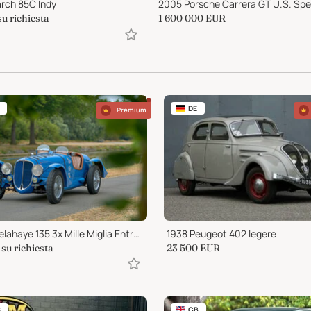
rch 85C Indy
su richiesta
1 600 000
EUR
DE
Premium
1936 Delahaye 135 3x Mille Miglia Entrant and other rallies
1938 Peugeot 402 legere
su richiesta
23 500
EUR
S
GB