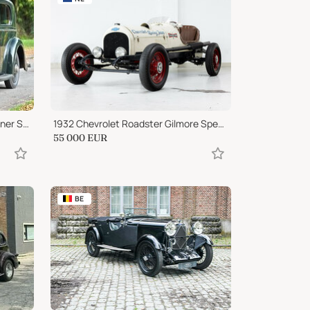
1938 Rolls-Royce 25/30 H.J. Mulliner Saloon
1932 Chevrolet Roadster Gilmore Special - Indy 500
55 000
EUR
BE