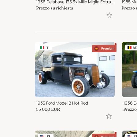
 16V
1936 Delahaye 135 3x Mille Miglia Entrant and other rallies
1985 Ma
Prezzo su richiesta
Prezzo 
IT
BE
Premium
1933 Ford Model B Hot Rod
55 000
EUR
Prezzo 
US
U