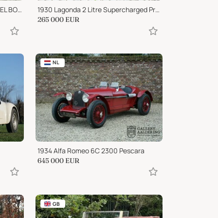
1936 Cadillac Fleetwood ALL STEEL BODY Resto Mod 454 big block A/C
1930 Lagonda 2 Litre Supercharged Prototype Low Chassis
265 000
EUR
NL
1934 Alfa Romeo 6C 2300 Pescara
645 000
EUR
GB