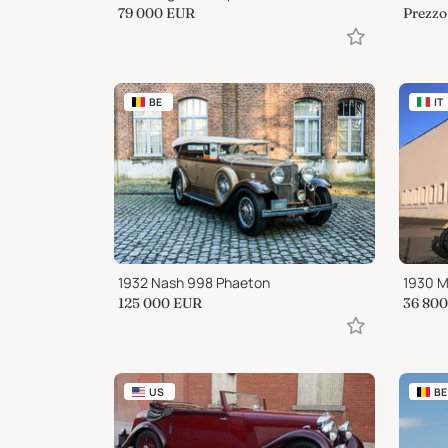
79 000
EUR
Prezzo 
BE
IT
1932 Nash 998 Phaeton
1930 M
125 000
EUR
36 800
US
BE