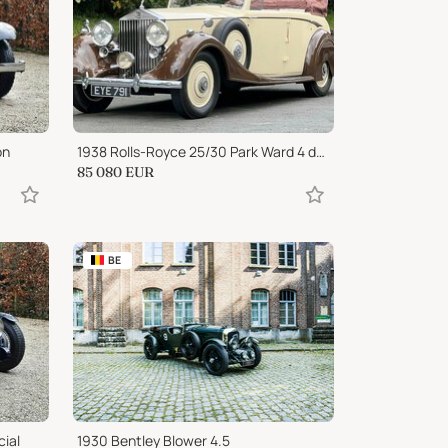
on
1938 Rolls-Royce 25/30 Park Ward 4 door Cabriolet GGR54
85 080
EUR
BE
ial
1930 Bentley Blower 4.5