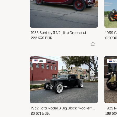
1935 Bentley 3 1/2 Litre Drophead
1939 C
222 639
EUR
65 00
US
NL
1932 Ford Model B Big Block "Rocker" Custom
1929 R
83 571
EUR
169 50