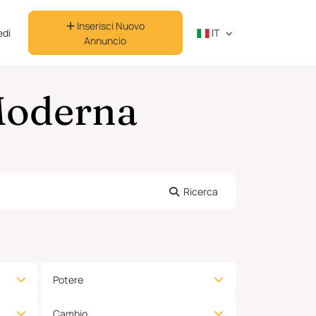
Inserisci Nuovo
di
IT
Annuncio
 Moderna
Ricerca
Potere
Cambio