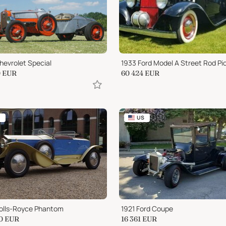
hevrolet Special
0
EUR
60 424
EUR
US
olls-Royce Phantom
1921 Ford Coupe
0
EUR
16 361
EUR