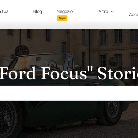
a tua
Blog
Negozio
Altro
Acce
New
"Ford Focus" Stori