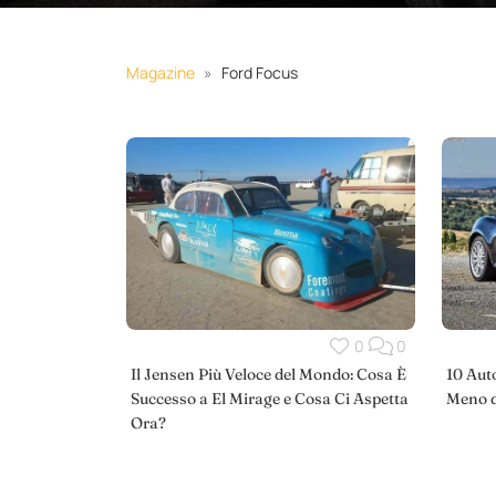
Magazine
Ford Focus
0
0
Il Jensen Più Veloce del Mondo: Cosa È
10 Aut
Successo a El Mirage e Cosa Ci Aspetta
Meno d
Ora?