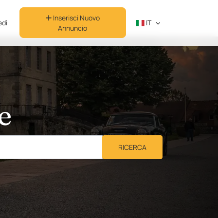
Inserisci Nuovo
di
IT
Annuncio
e