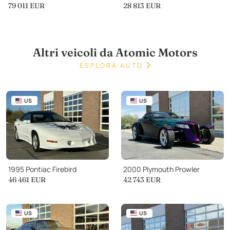
79 011
EUR
28 813
EUR
Altri veicoli da Atomic Motors
ESPLORA AUTO
US
US
1995 Pontiac Firebird
2000 Plymouth Prowler
46 461
EUR
42 743
EUR
US
US