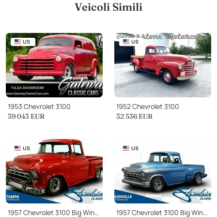
per garantire la soddisfazione per quanto riguarda la condizione e il
Veicoli Simili
valore, prima dell'acquisto.
US
US
1953 Chevrolet 3100
1952 Chevrolet 3100
39 043
EUR
32 536
EUR
US
US
1957 Chevrolet 3100 Big Window Restomod
1957 Chevrolet 3100 Big Window