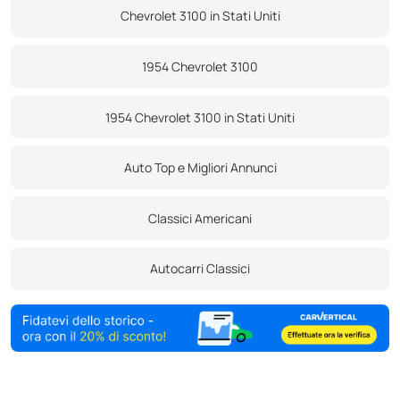
personalizzata che si ribalta per esporre il gancio di traino in
Chevrolet 3100 in Stati Uniti
dotazione, emblemi Chev aerografati, alzacristalli elettrici. Sedili a
secchiello con rivestimenti in pelle marrone, cinture addominali e
1954 Chevrolet 3100
moquette marrone. Piantone dello sterzo inclinabile con volante
personalizzato verniciato. Cruscotto personalizzato con aggiunta
1954 Chevrolet 3100 in Stati Uniti
di una maniglia inferiore, indicatori VDO, impianto audio
aftermarket, console centrale con portabicchieri, bocchetta
Auto Top e Migliori Annunci
dell'aria in alluminio lucidato, pedaliera in alluminio billet.
Sottoscocca dettagliato su misura e telaio, pavimento e pedane
Classici Americani
boxati.Questo camion è apparso nel numero di maggio 2023 della
rivista Goodguys.Stupefacente!!! Questo veicolo si trova presso
Autocarri Classici
Atomic Motors Classic a Henderson, NV a soli 20 minuti dalla
favolosa Strip di Las Vegas. Venite a trovarci o chiamate Bill al 702-
556-0888. Ulteriori foto e video possono essere trovati sul nostro
sito a www.atomicmotors.netIt è la responsabilità dell'acquirente
di ispezionare il veicolo personalmente o tramite una terza parte,