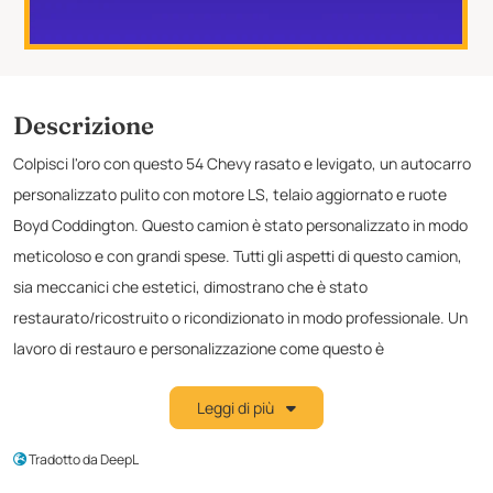
Descrizione
Colpisci l'oro con questo 54 Chevy rasato e levigato, un autocarro
personalizzato pulito con motore LS, telaio aggiornato e ruote
Boyd Coddington. Questo camion è stato personalizzato in modo
meticoloso e con grandi spese. Tutti gli aspetti di questo camion,
sia meccanici che estetici, dimostrano che è stato
restaurato/ricostruito o ricondizionato in modo professionale. Un
lavoro di restauro e personalizzazione come questo è
estremamente impegnativo e rappresenta un enorme esborso
Leggi di più
finanziario sia per il lavoro meccanico che per quello estetico per
ottenere questo prodotto finito. Vediamo alcuni dei principali
Tradotto da DeepL
equipaggiamenti aftermarket e personalizzati: motore GM 5.7L LS1