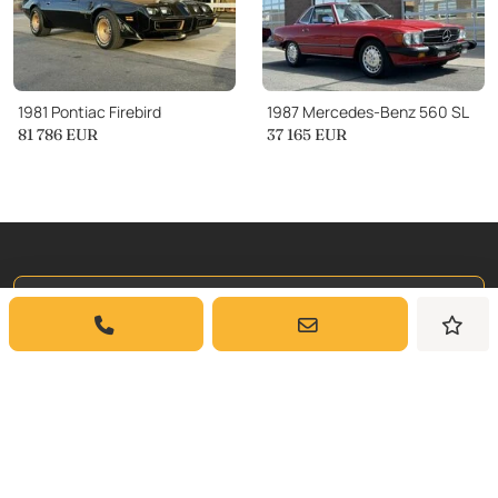
1981 Pontiac Firebird
1987 Mercedes-Benz 560 SL
81 786
EUR
37 165
EUR
Iscriviti a
La Nostra Newsletter
Iscriviti per ricevere aggiornamenti settimanali
e approfondimenti sulle auto classiche da
Dyler.com direttamente nella tua casella di
posta