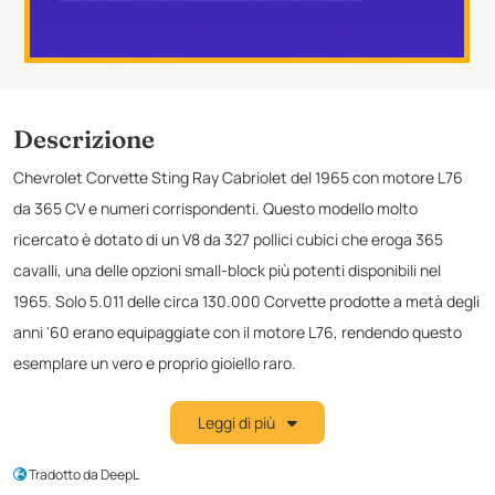
Descrizione
Chevrolet Corvette Sting Ray Cabriolet del 1965 con motore L76
da 365 CV e numeri corrispondenti. Questo modello molto
ricercato è dotato di un V8 da 327 pollici cubici che eroga 365
cavalli, una delle opzioni small-block più potenti disponibili nel
1965. Solo 5.011 delle circa 130.000 Corvette prodotte a metà degli
anni '60 erano equipaggiate con il motore L76, rendendo questo
esemplare un vero e proprio gioiello raro.
L'auto è dotata di un cambio manuale a 5 marce, che offre
Leggi di più
un'esperienza di guida fluida ed esaltante con una guida rilassata a
bassi regimi. È inoltre dotata di freni a disco sulle quattro ruote
Tradotto da DeepL
installati in fabbrica, una pietra miliare significativa nell'ingegneria