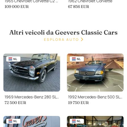
1965 Chevrolet Corvette C2 489 Big Block Roadster
1962 Chevrolet Corvette
109 000
EUR
67 856
EUR
Altri veicoli da Geevers Classic Cars
ESPLORA AUTO
NL
NL
1969 Mercedes-Benz 280 SL 280SL
1992 Mercedes-Benz 500 SL 500SL
72 500
EUR
19 750
EUR
NL
NL