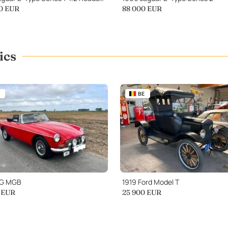
0
EUR
88 000
EUR
ics
BE
MG MGB
1919 Ford Model T
EUR
25 900
EUR