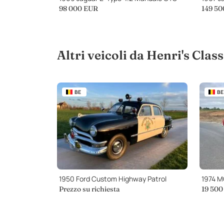
98 000
EUR
149 50
Altri veicoli da Henri's Class
BE
BE
1950 Ford Custom Highway Patrol
1974 
Prezzo su richiesta
19 500