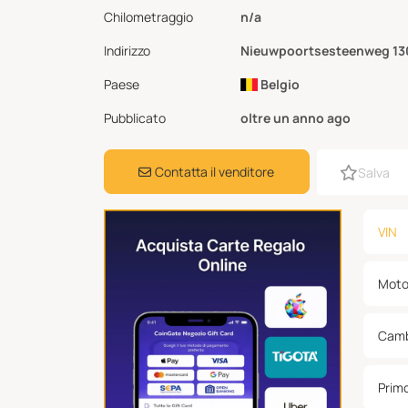
Chilometraggio
n/a
Indirizzo
Nieuwpoortsesteenweg 130
Paese
Belgio
Pubblicato
oltre un anno ago
Contatta il venditore
Salva
VIN
Moto
Camb
Prim