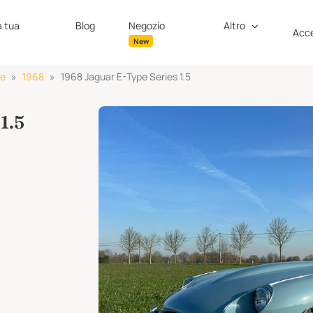
a tua
Blog
Negozio
Altro
Acce
New
pe
1968
1968 Jaguar E-Type Series 1.5
1.5