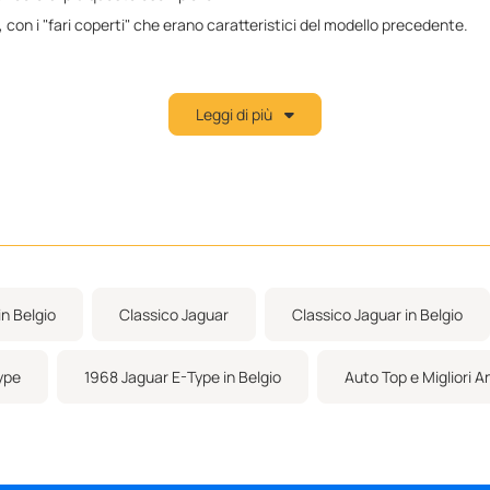
1, con i "fari coperti" che erano caratteristici del modello precedente.
 che sono sportivi ma offrono anche un discreto comfort per i lunghi viag
Leggi di più
estimenti delle portiere. La console centrale è stata rivestita e i sedili 
 da 4,2 litri (con tre carburatori), che produce circa 265 cavalli e cons
rie.
n Belgio
Classico Jaguar
Classico Jaguar in Belgio
ype
1968 Jaguar E-Type in Belgio
Auto Top e Migliori A