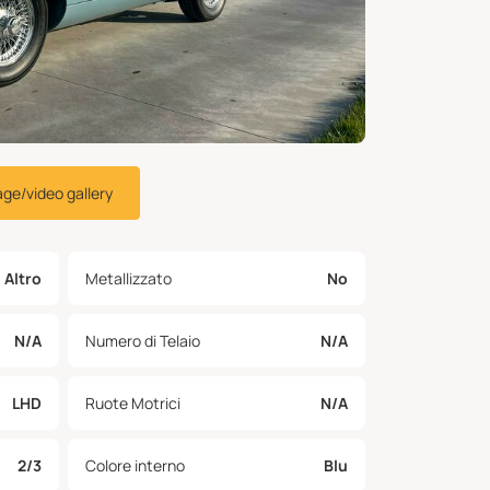
age/video gallery
Altro
Metallizzato
No
N/A
Numero di Telaio
N/A
LHD
Ruote Motrici
N/A
2/3
Colore interno
Blu