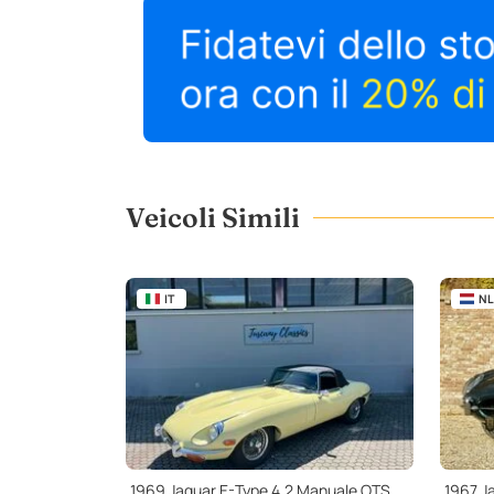
Veicoli Simili
IT
NL
1969 Jaguar E-Type 4.2 Manuale OTS