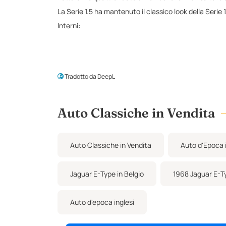
La Serie 1.5 ha mantenuto il classico look della Serie 
Interni:
La Serie 1.5 Roadster è dotata di sedili a secchiello
tappeti e finiture di qualità Jaguar blu, compresi i riv
hanno un aspetto fantastico.
Tradotto da DeepL
Tutti gli indicatori sono funzionanti.
Meccanica:
Auto Classiche in Vendita
Questo esemplare monta un motore sei cilindri in linea
in poco meno di 7 secondi.
La velocità massima dell'auto è di circa 150 miglia ora
Auto Classiche in Vendita
Auto d'Epoca i
Jaguar E-Type in Belgio
1968 Jaguar E-T
Auto d'epoca inglesi