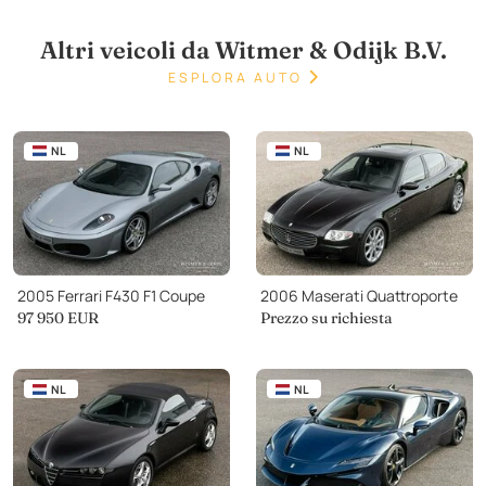
Altri veicoli da Witmer & Odijk B.V.
ESPLORA AUTO
NL
NL
2005 Ferrari F430 F1 Coupe
2006 Maserati Quattroporte
97 950
EUR
Prezzo su richiesta
NL
NL