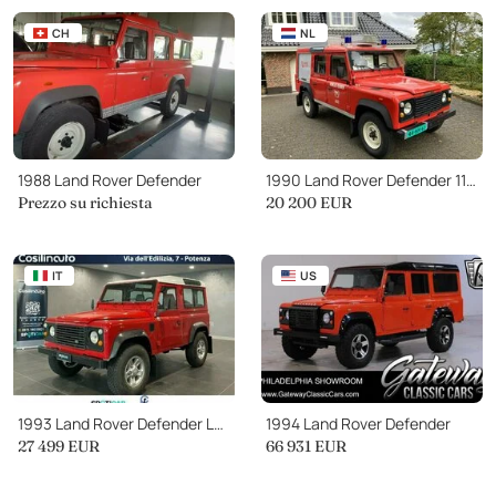
CH
NL
1988 Land Rover Defender
1990 Land Rover Defender 110 V8
Prezzo su richiesta
20 200
EUR
IT
US
1993 Land Rover Defender LD 90 2.5 Tdi 110 CV HTC Turbo II
1994 Land Rover Defender
27 499
EUR
66 931
EUR