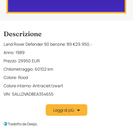
Descrizione
Land Rover Defender 90 benzine '89 €29.950,-
Anno: 1989
Prezzo: 29950 EUR
Chilometraggio: 60102 km
Colore: Rood
Colore interno: Antraciet/zwart
VIN: SALLDVAD8EA354655
Potenza: 120 CV
Leggi di più
Motore CC: 1998
Tradotto da DeepL