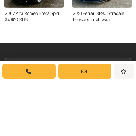
2007 Alfa Romeo Brera Spider 2.2 JTS
2021 Ferrari SF90 Stradale
22 950
EUR
Prezzo su richiesta
Iscriviti a
La Nostra Newsletter
Iscriviti per ricevere aggiornamenti settimanali
e approfondimenti sulle auto classiche da
Dyler.com direttamente nella tua casella di
posta