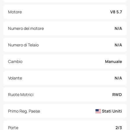
Motore
V8 5.7
Numero del motore
N/A
Numero di Telaio
N/A
Cambio
Manuale
Volante
N/A
Ruote Motrici
RWD
Primo Reg. Paese
Stati Uniti
Porte
2/3