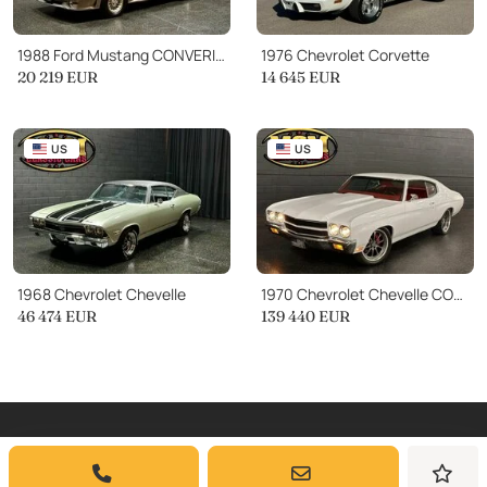
1988 Ford Mustang CONVERIBLE 5-SPEED
1976 Chevrolet Corvette
20 219
EUR
14 645
EUR
US
US
1968 Chevrolet Chevelle
1970 Chevrolet Chevelle CONCOURS PROTOURING RESTOMOD LS6.0 4L60 VINTAGE A
46 474
EUR
139 440
EUR