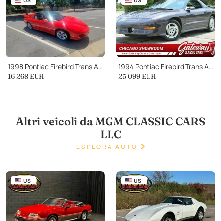
US
US
1998 Pontiac Firebird Trans Am
1994 Pontiac Firebird Trans Am Trans Am
16 268
EUR
25 099
EUR
Altri veicoli da MGM CLASSIC CARS
LLC
ESPLORA AUTO
US
US