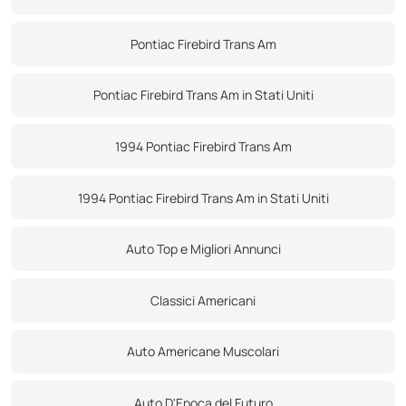
lun-ven 9a-5p sab 9-2p
Il veicolo è stato ispezionato
Pontiac Firebird Trans Am
Chiama/Testo Info 847-848-1850
Pontiac Firebird Trans Am in Stati Uniti
1994 Pontiac Firebird Trans Am
1994 Pontiac Firebird Trans Am in Stati Uniti
Auto Top e Migliori Annunci
Classici Americani
Auto Americane Muscolari
Auto D'Epoca del Futuro