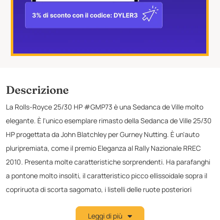
Descrizione
La Rolls-Royce 25/30 HP #GMP73 è una Sedanca de Ville molto
elegante. È l'unico esemplare rimasto della Sedanca de Ville 25/30
HP progettata da John Blatchley per Gurney Nutting. È un'auto
pluripremiata, come il premio Eleganza al Rally Nazionale RREC
2010. Presenta molte caratteristiche sorprendenti. Ha parafanghi
a pontone molto insoliti, il caratteristico picco ellissoidale sopra il
copriruota di scorta sagomato, i listelli delle ruote posteriori
decorati in modo stravagante, il montante B inclinato, i desiderabili
Leggi di più
fari Lucas R100, le luci posteriori "a occhio di civetta", la divisione