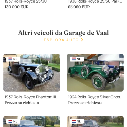
1937 Rolls-Royce 25/30
1938 Rolls-Royce 25/30 Park Ward 4 door Cabriolet GGR54
130 000
EUR
85 080
EUR
Altri veicoli da Garage de Vaal
ESPLORA AUTO
NL
NL
1937 Rolls-Royce Phantom III Windovers Sedanca de Ville
1924 Rolls-Royce Silver Ghost Mc Near Coupé
Prezzo su richiesta
Prezzo su richiesta
NL
NL