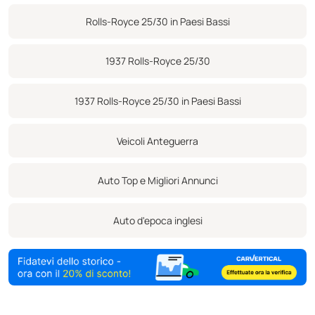
buone condizioni e l'auto è un piacere da guidare. La carrozzeria
Rolls-Royce 25/30 in Paesi Bassi
necessita di alcune attenzioni. Si ritiene, ma non può essere
garantito, che abbia percorso solo circa 53.000 miglia da nuova.
1937 Rolls-Royce 25/30
Viene fornita con un vassoio porta attrezzi a tutta larghezza sotto i
sedili anteriori, con il manuale originale e con un ampio archivio di
1937 Rolls-Royce 25/30 in Paesi Bassi
documentazione.
Veicoli Anteguerra
Auto Top e Migliori Annunci
Auto d'epoca inglesi