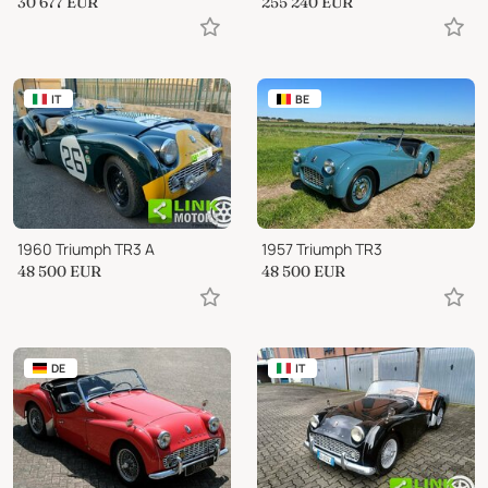
30 677
EUR
255 240
EUR
IT
BE
1960 Triumph TR3 A
1957 Triumph TR3
48 500
EUR
48 500
EUR
DE
IT