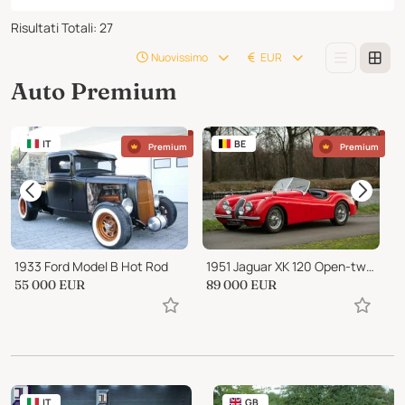
Risultati Totali
:
27
Nuovissimo
EUR
Auto Premium
IT
BE
Premium
Premium
1933 Ford Model B Hot Rod
1951 Jaguar XK 120 Open-two-seater
1
55 000
EUR
89 000
EUR
2
IT
GB