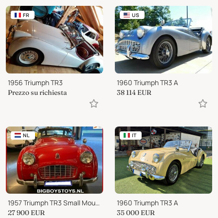
FR
US
1956 Triumph TR3
1960 Triumph TR3 A
Prezzo su richiesta
38 114
EUR
NL
IT
1957 Triumph TR3 Small Mouth
1960 Triumph TR3 A
27 900
EUR
35 000
EUR