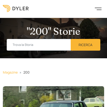
"200" Storie
Magazine
200