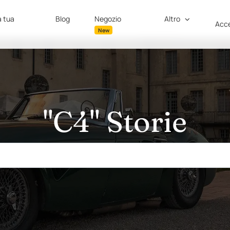
a tua
Blog
Negozio
Altro
Acce
New
"C4" Storie