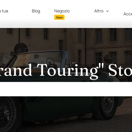
a tua
Blog
Negozio
Altro
Acce
New
rand Touring" Sto