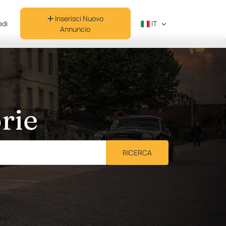
Inserisci Nuovo
di
IT
Annuncio
rie