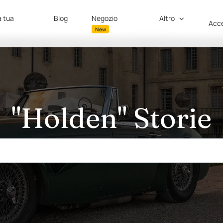
a tua
Blog
Negozio
Altro
Acce
New
"Holden" Storie