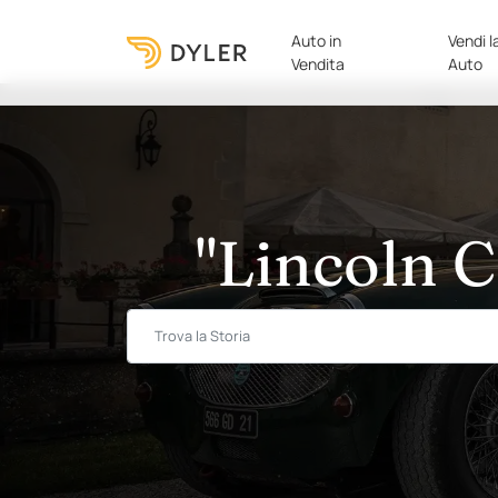
Auto in
Vendi l
Vendita
Auto
"Lincoln C