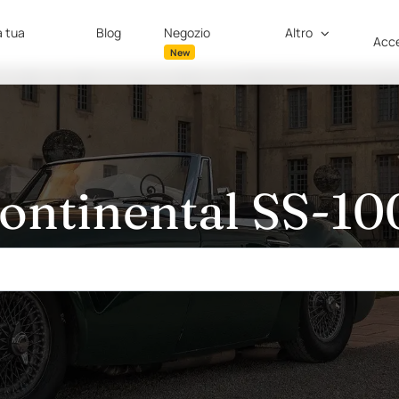
a tua
Blog
Negozio
Altro
Acce
New
ontinental SS-10