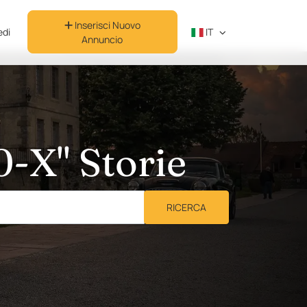
Inserisci Nuovo
di
IT
Annuncio
0-X" Storie