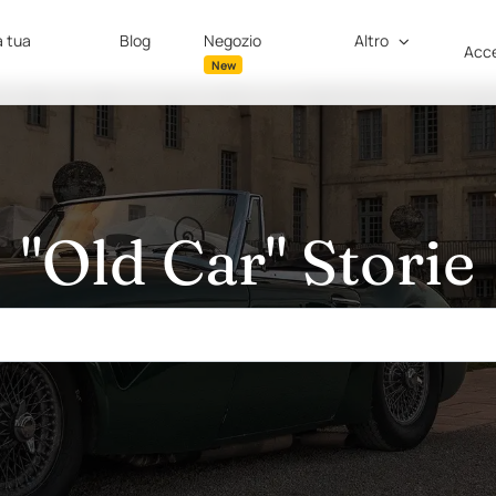
a tua
Blog
Negozio
Altro
Acce
New
"Old Car" Storie