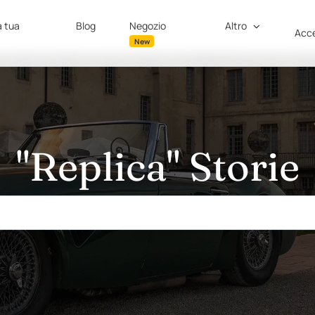
a tua
Blog
Negozio
Altro
Acce
New
"Replica" Storie