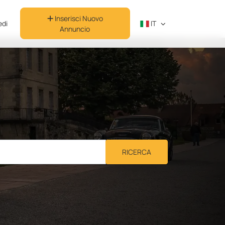
Inserisci Nuovo
di
IT
Annuncio
e