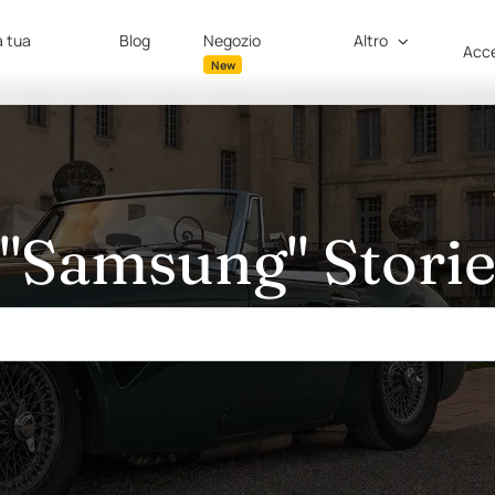
a tua
Blog
Negozio
Altro
Acce
New
"Samsung" Stori