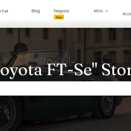
a tua
Blog
Negozio
Altro
Acce
New
oyota FT-Se" Sto