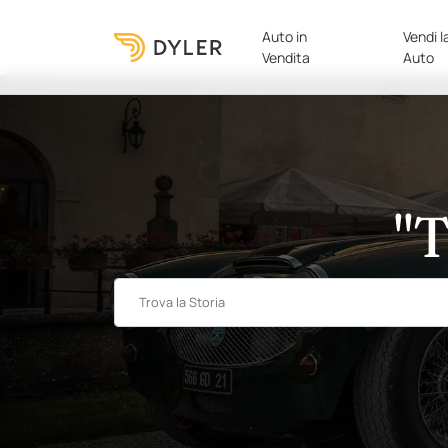
Auto in
Vendi l
Vendita
Auto
"T