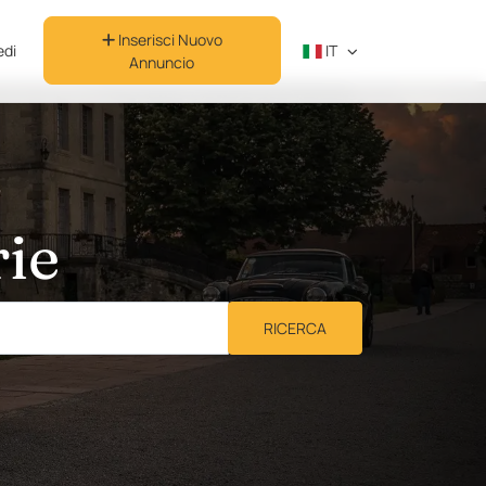
Inserisci Nuovo
di
IT
Annuncio
rie