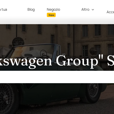
a tua
Blog
Negozio
Altro
Acce
New
kswagen Group" S