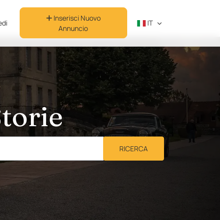
Inserisci Nuovo
di
IT
Annuncio
torie