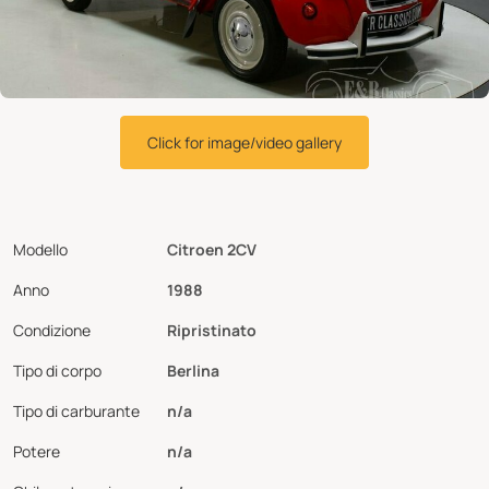
Click for image/video gallery
Modello
Citroen 2CV
Anno
1988
Condizione
Ripristinato
Tipo di corpo
Berlina
Tipo di carburante
n/a
Potere
n/a