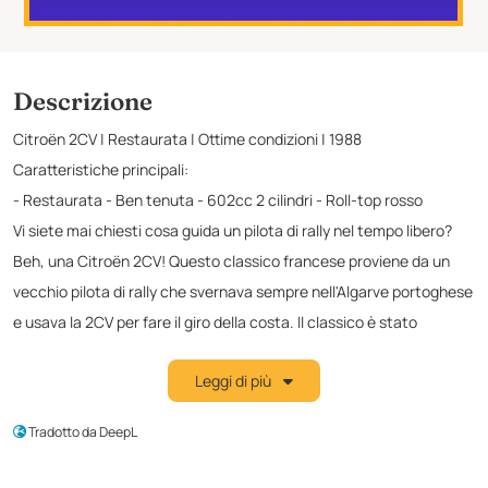
Descrizione
Citroën 2CV | Restaurata | Ottime condizioni | 1988
Caratteristiche principali:
- Restaurata - Ben tenuta - 602cc 2 cilindri - Roll-top rosso
Vi siete mai chiesti cosa guida un pilota di rally nel tempo libero?
Beh, una Citroën 2CV! Questo classico francese proviene da un
vecchio pilota di rally che svernava sempre nell'Algarve portoghese
e usava la 2CV per fare il giro della costa. Il classico è stato
restaurato e sempre mantenuto dal precedente proprietario. Dal
Leggi di più
punto di vista tecnico e ottico, la Citroën 2CV è in ottime
condizioni. Il 2 cilindri da 602 cc funziona a meraviglia e offre
Tradotto da DeepL
un'esperienza di guida indimenticabile.
La Citroën 2CV che vi proponiamo in vendita è davvero uno