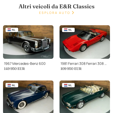
Altri veicoli da E&R Classics
ESPLORA AUTO
NL
NL
1967 Mercedes-Benz 600
1981 Ferrari 308 Ferrari 308 GTSi
149 950
EUR
109 950
EUR
NL
NL