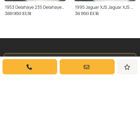
1953 Delahaye 235 Delahaye 235 Coupe L’Elfe by Figoni
1995 Jaguar XJS Jaguar XJS Cabriolet
369 950
EUR
36 950
EUR
Iscriviti a
La Nostra Newsletter
Iscriviti per ricevere aggiornamenti settimanali
e approfondimenti sulle auto classiche da
Dyler.com direttamente nella tua casella di
posta