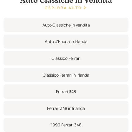
Auto Classiche in Vendita
sostituite a 63.158 km il 1.06.2018.
ESPLORA AUTO
L'auto riceverÃ un servizio completo e un NCT fresco prima della
consegna al nuovo proprietario.
Auto Classiche in Vendita
Contattateci se volete organizzare una visione di questa vettura.
Auto d'Epoca in Irlanda
Classico Ferrari
Classico Ferrari in Irlanda
Ferrari 348
Ferrari 348 in Irlanda
1990 Ferrari 348