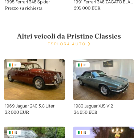
1995 Ferrari 348 Spider
1991 Ferrari 348 ZAGATO ELABORAZIONE
Prezzo su richiesta
295 000
EUR
Altri veicoli da Pristine Classics
ESPLORA AUTO
IE
IE
1969 Jaguar 240 3.8 Liter
1989 Jaguar XJS V12
32 000
EUR
34 950
EUR
IE
IE