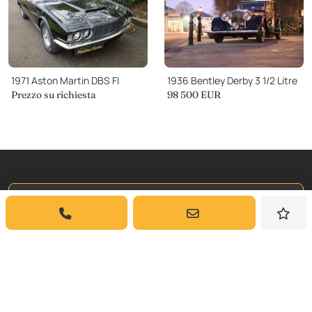
1971 Aston Martin DBS FI
1936 Bentley Derby 3 1/2 Litre
Prezzo su richiesta
98 500
EUR
Iscriviti a
La Nostra Newsletter
Iscriviti per ricevere aggiornamenti settimanali
e approfondimenti sulle auto classiche da
Dyler.com direttamente nella tua casella di
posta