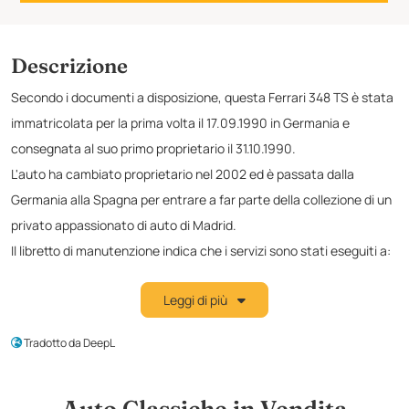
Descrizione
Secondo i documenti a disposizione, questa Ferrari 348 TS è stata
immatricolata per la prima volta il 17.09.1990 in Germania e
consegnata al suo primo proprietario il 31.10.1990.
L'auto ha cambiato proprietario nel 2002 ed è passata dalla
Germania alla Spagna per entrare a far parte della collezione di un
privato appassionato di auto di Madrid.
Il libretto di manutenzione indica che i servizi sono stati eseguiti a:
29.319 km â 14.03.1995
Leggi di più
41.500 km il 26.02.1997
49.724 km il 25.06.2009
Tradotto da DeepL
60.831 km il 05.07.2012
Il precedente proprietario ci ha fornito un documento che indica
che le cinghie della frizione e della distribuzione sono state