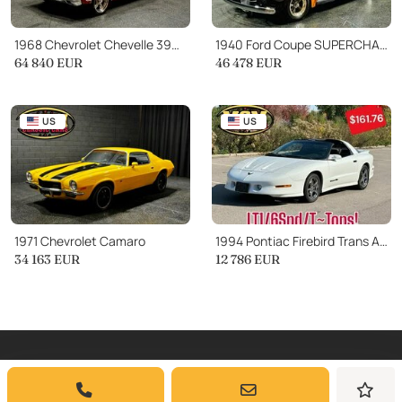
1968 Chevrolet Chevelle 396cid 6.5 LITER BIG BLOCK CONVERTIBLE 12 BOLT!!
1940 Ford Coupe SUPERCHARGED HOT ROD PAINT IS INSANE!
64 840
EUR
46 478
EUR
US
US
1971 Chevrolet Camaro
1994 Pontiac Firebird Trans Am LT1 V8 6 SPEED MANUAL TRANS T TOPS CLEAN CARFAX!
34 163
EUR
12 786
EUR