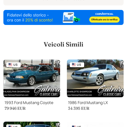
Veicoli Simili
US
US
1993 Ford Mustang Coyote
1986 Ford Mustang LX
79 946
EUR
34 395
EUR
US
US