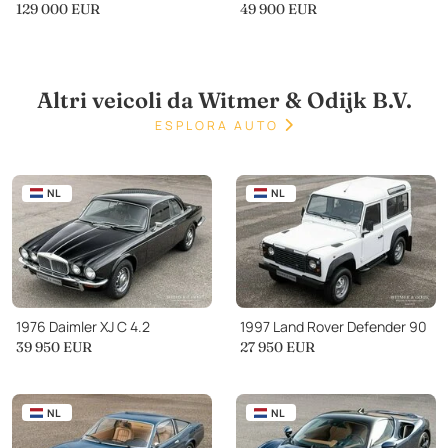
129 000
EUR
49 900
EUR
Altri veicoli da Witmer & Odijk B.V.
ESPLORA AUTO
NL
NL
1976 Daimler XJ C 4.2
1997 Land Rover Defender 90
39 950
EUR
27 950
EUR
NL
NL